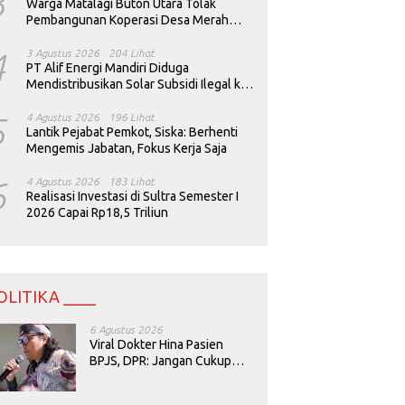
3
Warga Matalagi Buton Utara Tolak
Pembangunan Koperasi Desa Merah
Putih
4
3 Agustus 2026
204 Lihat
PT Alif Energi Mandiri Diduga
Mendistribusikan Solar Subsidi Ilegal ke
Perusahaan Tambang
5
4 Agustus 2026
196 Lihat
Lantik Pejabat Pemkot, Siska: Berhenti
Mengemis Jabatan, Fokus Kerja Saja
6
4 Agustus 2026
183 Lihat
Realisasi Investasi di Sultra Semester I
2026 Capai Rp18,5 Triliun
OLITIKA ____
6 Agustus 2026
Viral Dokter Hina Pasien
BPJS, DPR: Jangan Cukup
Minta Maaf, Harus Diusut!