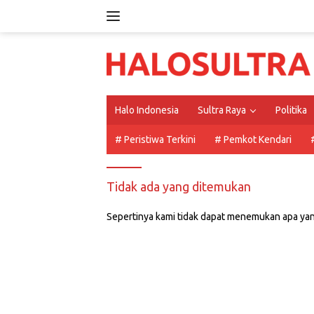
Langsung
ke
konten
Halo Indonesia
Sultra Raya
Politika
# Peristiwa Terkini
# Pemkot Kendari
Tidak ada yang ditemukan
Sepertinya kami tidak dapat menemukan apa yan