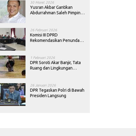
30 Maret 2026
Yusran Akbar Gantikan
Abdurrahman Saleh Pimpin
PAN Sultra
26 Februari 2026
Komisi III DPRD
Rekomendasikan Penundaan
Keputusan Pergantian
Kepala Sekolah di Konawe
1 Februari 2026
DPR Soroti Akar Banjir, Tata
Ruang dan Lingkungan
Diminta Dibenahi
26 Januari 2026
DPR Tegaskan Polri di Bawah
Presiden Langsung