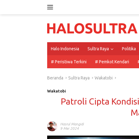
Langsung
ke
konten
Halo Indonesia
Sultra Raya
Politika
# Peristiwa Terkini
# Pemkot Kendari
Beranda
Sultra Raya
Wakatobi
Wakatobi
Patroli Cipta Kondis
M
Hasrul Mangidi
9 Mei 2024