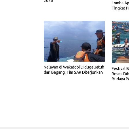
2026
Lomba Ap
Tingkat P
Nelayan di Wakatobi Diduga Jatuh
Festival 
dari Bagang, Tim SAR Diterjunkan
Resmi Dih
Budaya P