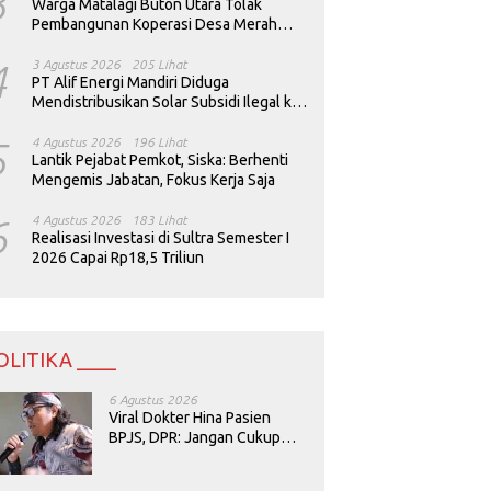
3
Warga Matalagi Buton Utara Tolak
Pembangunan Koperasi Desa Merah
Putih
4
3 Agustus 2026
205 Lihat
PT Alif Energi Mandiri Diduga
Mendistribusikan Solar Subsidi Ilegal ke
Perusahaan Tambang
5
4 Agustus 2026
196 Lihat
Lantik Pejabat Pemkot, Siska: Berhenti
Mengemis Jabatan, Fokus Kerja Saja
6
4 Agustus 2026
183 Lihat
Realisasi Investasi di Sultra Semester I
2026 Capai Rp18,5 Triliun
OLITIKA ____
6 Agustus 2026
Viral Dokter Hina Pasien
BPJS, DPR: Jangan Cukup
Minta Maaf, Harus Diusut!