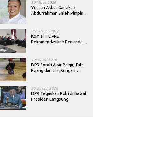
30 Maret 2026
Yusran Akbar Gantikan
Abdurrahman Saleh Pimpin
PAN Sultra
26 Februari 2026
Komisi III DPRD
Rekomendasikan Penundaan
Keputusan Pergantian
Kepala Sekolah di Konawe
1 Februari 2026
DPR Soroti Akar Banjir, Tata
Ruang dan Lingkungan
Diminta Dibenahi
26 Januari 2026
DPR Tegaskan Polri di Bawah
Presiden Langsung