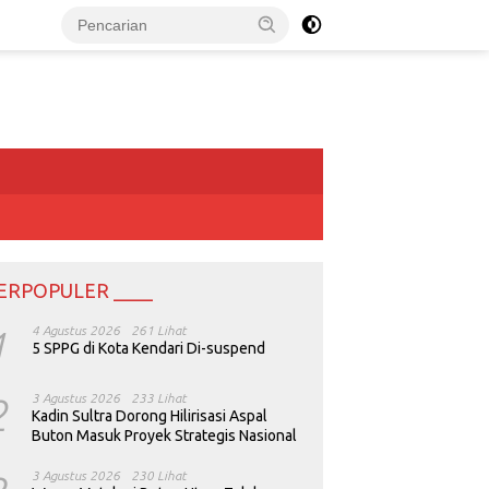
ERPOPULER ____
1
4 Agustus 2026
261 Lihat
5 SPPG di Kota Kendari Di-suspend
2
3 Agustus 2026
233 Lihat
Kadin Sultra Dorong Hilirisasi Aspal
Buton Masuk Proyek Strategis Nasional
3 Agustus 2026
230 Lihat