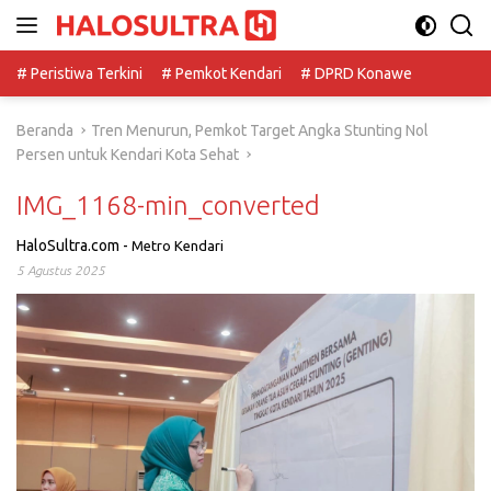
Langsung
ke
konten
# Peristiwa Terkini
# Pemkot Kendari
# DPRD Konawe
Beranda
Tren Menurun, Pemkot Target Angka Stunting Nol
Persen untuk Kendari Kota Sehat
IMG_1168-min_converted
HaloSultra.com
-
Metro Kendari
5 Agustus 2025