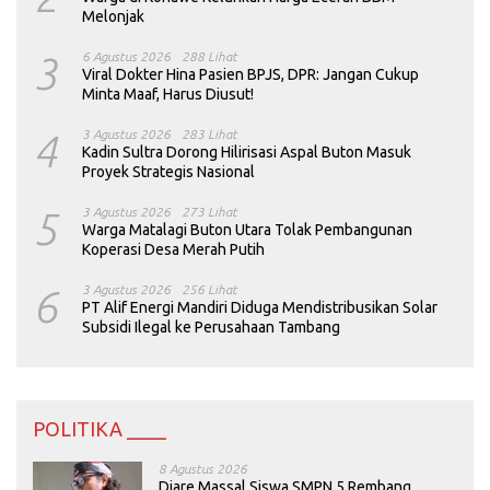
Melonjak
3
6 Agustus 2026
288 Lihat
Viral Dokter Hina Pasien BPJS, DPR: Jangan Cukup
Minta Maaf, Harus Diusut!
4
3 Agustus 2026
283 Lihat
Kadin Sultra Dorong Hilirisasi Aspal Buton Masuk
Proyek Strategis Nasional
5
3 Agustus 2026
273 Lihat
Warga Matalagi Buton Utara Tolak Pembangunan
Koperasi Desa Merah Putih
6
3 Agustus 2026
256 Lihat
PT Alif Energi Mandiri Diduga Mendistribusikan Solar
Subsidi Ilegal ke Perusahaan Tambang
POLITIKA ____
8 Agustus 2026
Diare Massal Siswa SMPN 5 Rembang,