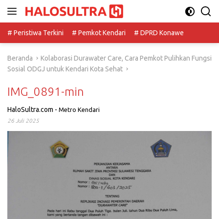
Langsung
ke
konten
# Peristiwa Terkini
# Pemkot Kendari
# DPRD Konawe
Beranda
Kolaborasi Durawater Care, Cara Pemkot Pulihkan Fungsi
Sosial ODGJ untuk Kendari Kota Sehat
IMG_0891-min
HaloSultra.com
-
Metro Kendari
26 Juli 2025