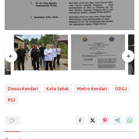
Dinsos Kendari
Kota Sehat
Metro Kendari
ODGJ
RSJ