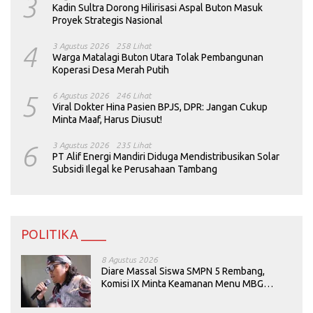
3
Kadin Sultra Dorong Hilirisasi Aspal Buton Masuk
Proyek Strategis Nasional
4
3 Agustus 2026
258 Lihat
Warga Matalagi Buton Utara Tolak Pembangunan
Koperasi Desa Merah Putih
5
6 Agustus 2026
246 Lihat
Viral Dokter Hina Pasien BPJS, DPR: Jangan Cukup
Minta Maaf, Harus Diusut!
6
3 Agustus 2026
235 Lihat
PT Alif Energi Mandiri Diduga Mendistribusikan Solar
Subsidi Ilegal ke Perusahaan Tambang
POLITIKA ____
8 Agustus 2026
Diare Massal Siswa SMPN 5 Rembang,
Komisi IX Minta Keamanan Menu MBG
Dievaluasi