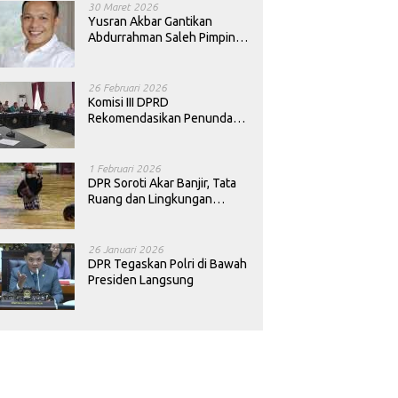
30 Maret 2026
Yusran Akbar Gantikan
Abdurrahman Saleh Pimpin
PAN Sultra
26 Februari 2026
Komisi III DPRD
Rekomendasikan Penundaan
Keputusan Pergantian
Kepala Sekolah di Konawe
1 Februari 2026
DPR Soroti Akar Banjir, Tata
Ruang dan Lingkungan
Diminta Dibenahi
26 Januari 2026
DPR Tegaskan Polri di Bawah
Presiden Langsung