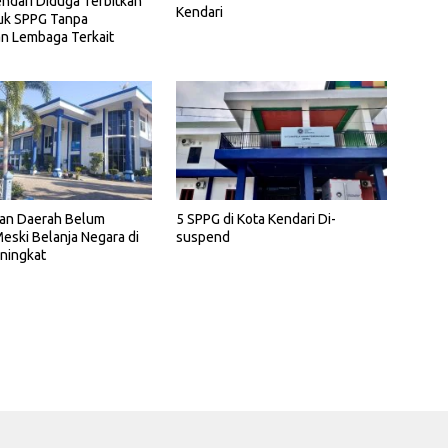
ndari Diduga Terbitkan
Kendari
uk SPPG Tanpa
n Lembaga Terkait
5 SPPG di Kota Kendari Di-
an Daerah Belum
suspend
eski Belanja Negara di
ningkat