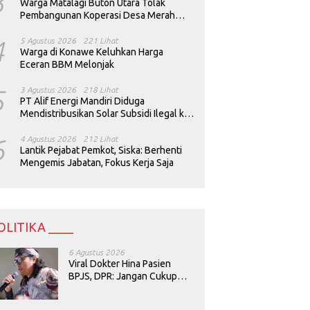
3
Warga Matalagi Buton Utara Tolak
Pembangunan Koperasi Desa Merah
Putih
4
5 Agustus 2026
221 Lihat
Warga di Konawe Keluhkan Harga
Eceran BBM Melonjak
5
3 Agustus 2026
218 Lihat
PT Alif Energi Mandiri Diduga
Mendistribusikan Solar Subsidi Ilegal ke
Perusahaan Tambang
6
4 Agustus 2026
212 Lihat
Lantik Pejabat Pemkot, Siska: Berhenti
Mengemis Jabatan, Fokus Kerja Saja
OLITIKA ____
6 Agustus 2026
Viral Dokter Hina Pasien
BPJS, DPR: Jangan Cukup
Minta Maaf, Harus Diusut!