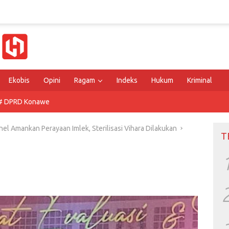
Ekobis
Opini
Ragam
Indeks
Hukum
Kriminal
# DPRD Konawe
el Amankan Perayaan Imlek, Sterilisasi Vihara Dilakukan
T