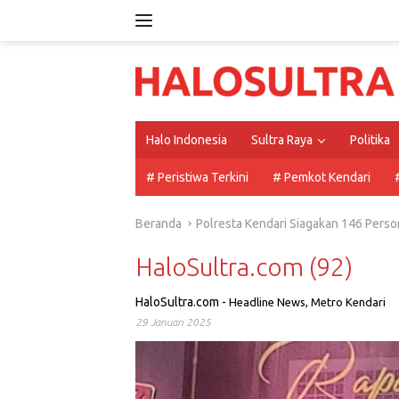
Langsung
ke
konten
Halo Indonesia
Sultra Raya
Politika
# Peristiwa Terkini
# Pemkot Kendari
Beranda
Polresta Kendari Siagakan 146 Person
HaloSultra.com (92)
HaloSultra.com
-
Headline News
,
Metro Kendari
29 Januari 2025