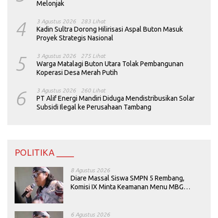
Melonjak
4
3 Agustus 2026
283 Lihat
Kadin Sultra Dorong Hilirisasi Aspal Buton Masuk
Proyek Strategis Nasional
5
3 Agustus 2026
275 Lihat
Warga Matalagi Buton Utara Tolak Pembangunan
Koperasi Desa Merah Putih
6
3 Agustus 2026
260 Lihat
PT Alif Energi Mandiri Diduga Mendistribusikan Solar
Subsidi Ilegal ke Perusahaan Tambang
POLITIKA ____
8 Agustus 2026
Diare Massal Siswa SMPN 5 Rembang,
Komisi IX Minta Keamanan Menu MBG
Dievaluasi
6 Agustus 2026