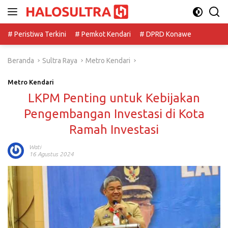
Langsung
ke
konten
# Peristiwa Terkini
# Pemkot Kendari
# DPRD Konawe
Beranda
Sultra Raya
Metro Kendari
Metro Kendari
LKPM Penting untuk Kebijakan
Pengembangan Investasi di Kota
Ramah Investasi
Wati
16 Agustus 2024