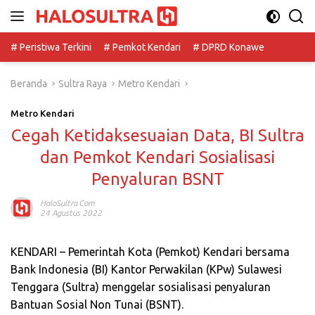
Langsung
ke
konten
# Peristiwa Terkini
# Pemkot Kendari
# DPRD Konawe
Beranda
Sultra Raya
Metro Kendari
Metro Kendari
Cegah Ketidaksesuaian Data, BI Sultra
dan Pemkot Kendari Sosialisasi
Penyaluran BSNT
HaloSultra.com
24 Agustus 2022
KENDARI – Pemerintah Kota (Pemkot) Kendari bersama
Bank Indonesia (BI) Kantor Perwakilan (KPw) Sulawesi
Tenggara (Sultra) menggelar sosialisasi penyaluran
Bantuan Sosial Non Tunai (BSNT).