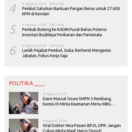
4
6 Agustus 2026
260 Lihat
Pemkot Salurkan Bantuan Pangan Beras untuk 27.600
KPM di Kendari
5
6 Agustus 2026
240 Lihat
Pemkab Buteng ke KADIN Pusat Bahas Potensi
Investasi Budidaya Perikanan dan Pariwisata
6
4 Agustus 2026
239 Lihat
Lantik Pejabat Pemkot, Siska: Berhenti Mengemis
Jabatan, Fokus Kerja Saja
POLITIKA ____
8 Agustus 2026
Diare Massal Siswa SMPN 5 Rembang,
Komisi IX Minta Keamanan Menu MBG
Dievaluasi
6 Agustus 2026
Viral Dokter Hina Pasien BPJS, DPR: Jangan
Cukup Minta Maaf, Harus Diusut!