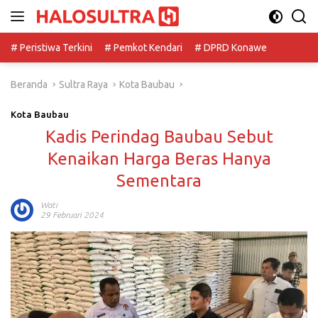
Langsung
ke
konten
# Peristiwa Terkini
# Pemkot Kendari
# DPRD Konawe
Beranda
Sultra Raya
Kota Baubau
Kota Baubau
Kadis Perindag Baubau Sebut
Kenaikan Harga Beras Hanya
Sementara
Wati
29 Februari 2024