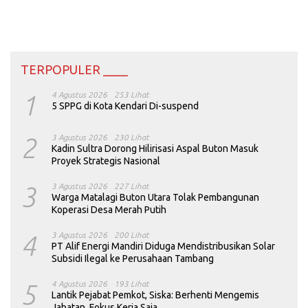
TERPOPULER ____
1
4 Agustus 2026
253 Lihat
5 SPPG di Kota Kendari Di-suspend
2
3 Agustus 2026
230 Lihat
Kadin Sultra Dorong Hilirisasi Aspal Buton Masuk
Proyek Strategis Nasional
3
3 Agustus 2026
227 Lihat
Warga Matalagi Buton Utara Tolak Pembangunan
Koperasi Desa Merah Putih
4
3 Agustus 2026
200 Lihat
PT Alif Energi Mandiri Diduga Mendistribusikan Solar
Subsidi Ilegal ke Perusahaan Tambang
5
4 Agustus 2026
193 Lihat
Lantik Pejabat Pemkot, Siska: Berhenti Mengemis
Jabatan, Fokus Kerja Saja