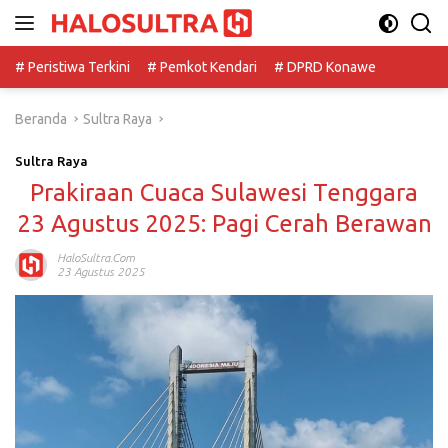
Langsung
ke
konten
# Peristiwa Terkini
# Pemkot Kendari
# DPRD Konawe
Beranda
Sultra Raya
Sultra Raya
Prakiraan Cuaca Sulawesi Tenggara
23 Agustus 2025: Pagi Cerah Berawan
HaloSultra.com
23 Agustus 2025