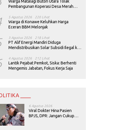
3
Warga Matalagi Buton Utara Tolak
Pembangunan Koperasi Desa Merah
Putih
4
5 Agustus 2026
220 Lihat
Warga di Konawe Keluhkan Harga
Eceran BBM Melonjak
5
3 Agustus 2026
218 Lihat
PT Alif Energi Mandiri Diduga
Mendistribusikan Solar Subsidi Ilegal ke
Perusahaan Tambang
6
4 Agustus 2026
212 Lihat
Lantik Pejabat Pemkot, Siska: Berhenti
Mengemis Jabatan, Fokus Kerja Saja
OLITIKA ____
6 Agustus 2026
Viral Dokter Hina Pasien
BPJS, DPR: Jangan Cukup
Minta Maaf, Harus Diusut!