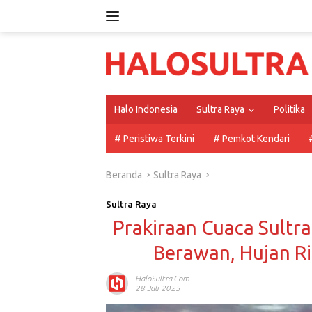
Langsung
ke
konten
Halo Indonesia
Sultra Raya
Politika
# Peristiwa Terkini
# Pemkot Kendari
Beranda
Sultra Raya
Sultra Raya
Prakiraan Cuaca Sultr
Berawan, Hujan Ri
HaloSultra.com
28 Juli 2025