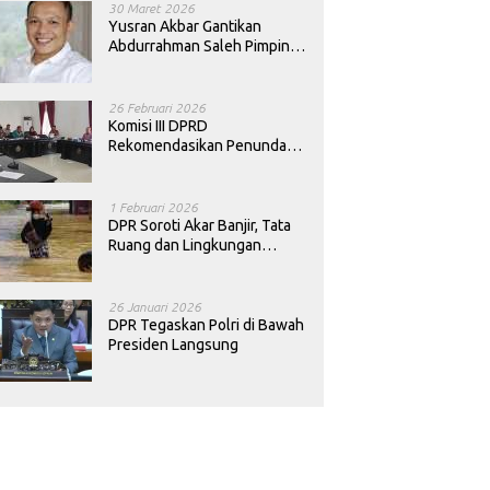
30 Maret 2026
Yusran Akbar Gantikan
Abdurrahman Saleh Pimpin
PAN Sultra
26 Februari 2026
Komisi III DPRD
Rekomendasikan Penundaan
Keputusan Pergantian
Kepala Sekolah di Konawe
1 Februari 2026
DPR Soroti Akar Banjir, Tata
Ruang dan Lingkungan
Diminta Dibenahi
26 Januari 2026
DPR Tegaskan Polri di Bawah
Presiden Langsung