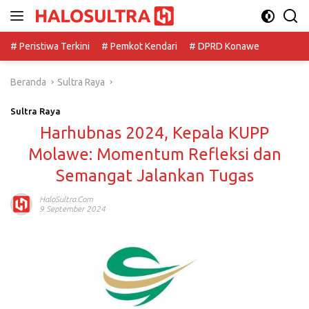
Langsung
ke
konten
# Peristiwa Terkini
# Pemkot Kendari
# DPRD Konawe
Beranda
Sultra Raya
Sultra Raya
Harhubnas 2024, Kepala KUPP
Molawe: Momentum Refleksi dan
Semangat Jalankan Tugas
HaloSultra.com
9 September 2024