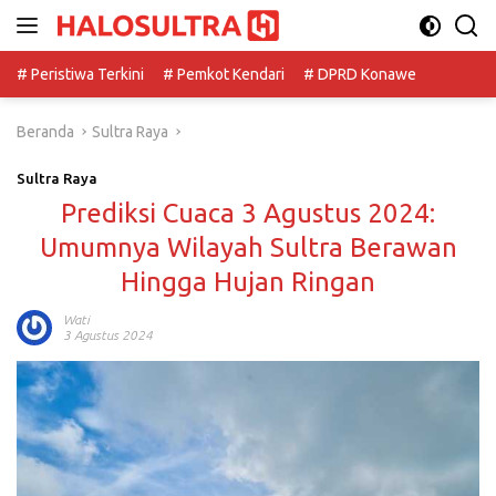
Langsung
ke
konten
# Peristiwa Terkini
# Pemkot Kendari
# DPRD Konawe
Beranda
Sultra Raya
Sultra Raya
Prediksi Cuaca 3 Agustus 2024:
Umumnya Wilayah Sultra Berawan
Hingga Hujan Ringan
Wati
3 Agustus 2024