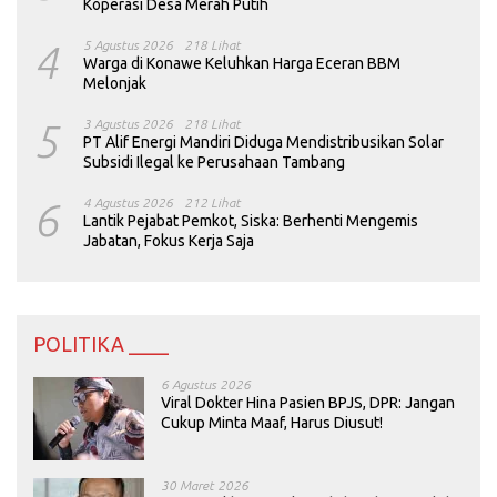
Koperasi Desa Merah Putih
4
5 Agustus 2026
218 Lihat
Warga di Konawe Keluhkan Harga Eceran BBM
Melonjak
5
3 Agustus 2026
218 Lihat
PT Alif Energi Mandiri Diduga Mendistribusikan Solar
Subsidi Ilegal ke Perusahaan Tambang
6
4 Agustus 2026
212 Lihat
Lantik Pejabat Pemkot, Siska: Berhenti Mengemis
Jabatan, Fokus Kerja Saja
POLITIKA ____
6 Agustus 2026
Viral Dokter Hina Pasien BPJS, DPR: Jangan
Cukup Minta Maaf, Harus Diusut!
30 Maret 2026