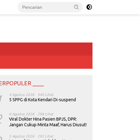
ERPOPULER ____
1
4 Agustus 2026
340 Lihat
5 SPPG di Kota Kendari Di-suspend
2
6 Agustus 2026
298 Lihat
Viral Dokter Hina Pasien BPJS, DPR:
Jangan Cukup Minta Maaf, Harus Diusut!
5 Agustus 2026
292 Lihat