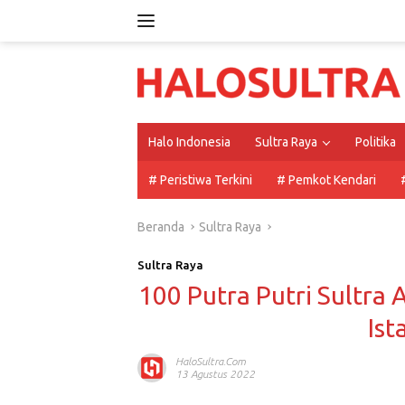
Langsung
ke
konten
Halo Indonesia
Sultra Raya
Politika
# Peristiwa Terkini
# Pemkot Kendari
Beranda
Sultra Raya
Sultra Raya
100 Putra Putri Sultra
Ist
HaloSultra.com
13 Agustus 2022