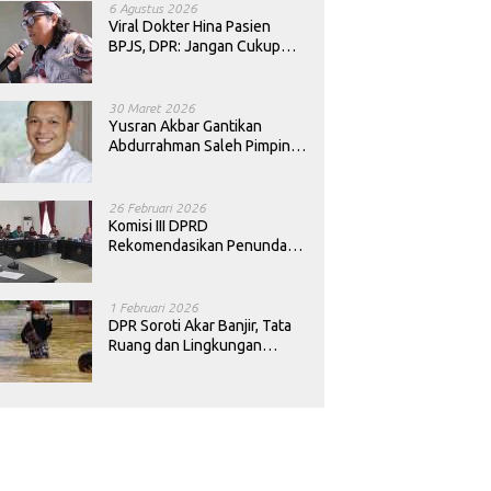
6 Agustus 2026
Viral Dokter Hina Pasien
BPJS, DPR: Jangan Cukup
Minta Maaf, Harus Diusut!
30 Maret 2026
Yusran Akbar Gantikan
Abdurrahman Saleh Pimpin
PAN Sultra
26 Februari 2026
Komisi III DPRD
Rekomendasikan Penundaan
Keputusan Pergantian
Kepala Sekolah di Konawe
1 Februari 2026
DPR Soroti Akar Banjir, Tata
Ruang dan Lingkungan
Diminta Dibenahi