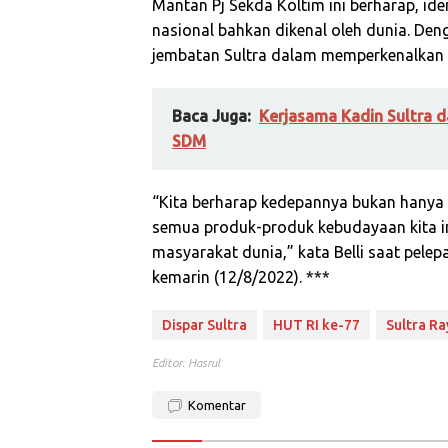
Mantan Pj Sekda Koltim ini berharap, ide
nasional bahkan dikenal oleh dunia. Den
jembatan Sultra dalam memperkenalkan
Baca Juga:
Kerjasama Kadin Sultra
SDM
“Kita berharap kedepannya bukan hanya t
semua produk-produk kebudayaan kita ini
masyarakat dunia,” kata Belli saat pelep
kemarin (12/8/2022). ***
Dispar Sultra
HUT RI ke-77
Sultra Ra
Editor: Hasrul
Komentar