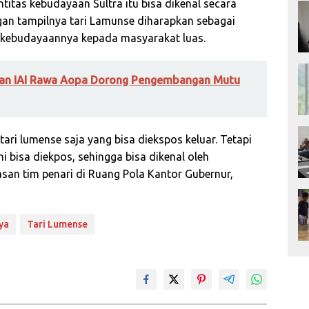
ntitas kebudayaan Sultra itu bisa dikenal secara
gan tampilnya tari Lamunse diharapkan sebagai
 kebudayaannya kepada masyarakat luas.
 dan IAI Rawa Aopa Dorong Pengembangan Mutu
ari lumense saja yang bisa diekspos keluar. Tetapi
 bisa diekpos, sehingga bisa dikenal oleh
asan tim penari di Ruang Pola Kantor Gubernur,
ya
Tari Lumense