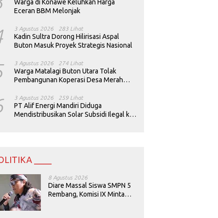
3
Warga di Konawe Keluhkan Harga
Eceran BBM Melonjak
4
3 Agustus 2026
283 Lihat
Kadin Sultra Dorong Hilirisasi Aspal
Buton Masuk Proyek Strategis Nasional
5
3 Agustus 2026
274 Lihat
Warga Matalagi Buton Utara Tolak
Pembangunan Koperasi Desa Merah
Putih
6
3 Agustus 2026
259 Lihat
PT Alif Energi Mandiri Diduga
Mendistribusikan Solar Subsidi Ilegal ke
Perusahaan Tambang
OLITIKA ____
8 Agustus 2026
Diare Massal Siswa SMPN 5
Rembang, Komisi IX Minta
Keamanan Menu MBG
Dievaluasi