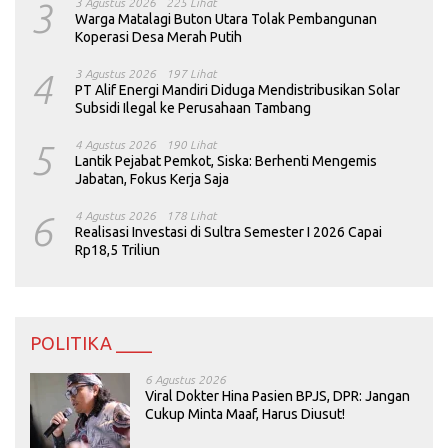
3
3 Agustus 2026
225 Lihat
Warga Matalagi Buton Utara Tolak Pembangunan
Koperasi Desa Merah Putih
4
3 Agustus 2026
197 Lihat
PT Alif Energi Mandiri Diduga Mendistribusikan Solar
Subsidi Ilegal ke Perusahaan Tambang
5
4 Agustus 2026
190 Lihat
Lantik Pejabat Pemkot, Siska: Berhenti Mengemis
Jabatan, Fokus Kerja Saja
6
4 Agustus 2026
178 Lihat
Realisasi Investasi di Sultra Semester I 2026 Capai
Rp18,5 Triliun
POLITIKA ____
6 Agustus 2026
Viral Dokter Hina Pasien BPJS, DPR: Jangan
Cukup Minta Maaf, Harus Diusut!