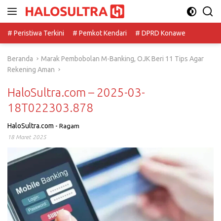
Langsung
ke
konten
# Peristiwa Terkini
# Pemkot Kendari
# DPRD Konawe
Beranda
Marak Pembobolan M-Banking, OJK Beri 11 Tips Agar
Rekening Aman
HaloSultra.com – 2025-03-
18T022303.878
HaloSultra.com
-
Ragam
18 Maret 2025