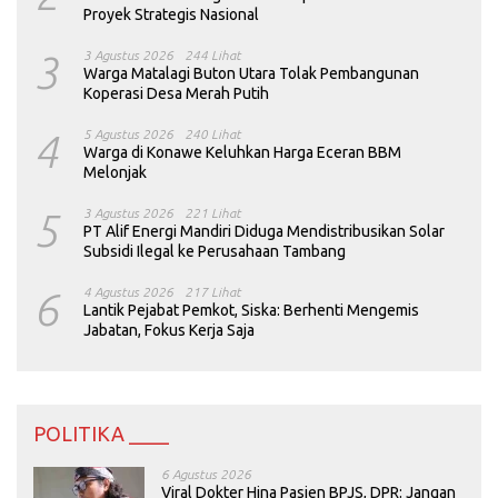
Proyek Strategis Nasional
3
3 Agustus 2026
244 Lihat
Warga Matalagi Buton Utara Tolak Pembangunan
Koperasi Desa Merah Putih
4
5 Agustus 2026
240 Lihat
Warga di Konawe Keluhkan Harga Eceran BBM
Melonjak
5
3 Agustus 2026
221 Lihat
PT Alif Energi Mandiri Diduga Mendistribusikan Solar
Subsidi Ilegal ke Perusahaan Tambang
6
4 Agustus 2026
217 Lihat
Lantik Pejabat Pemkot, Siska: Berhenti Mengemis
Jabatan, Fokus Kerja Saja
POLITIKA ____
6 Agustus 2026
Viral Dokter Hina Pasien BPJS, DPR: Jangan