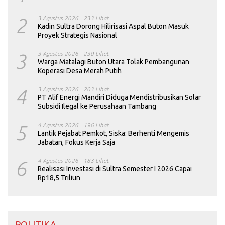
2
3 Agustus 2026
233 Lihat
Kadin Sultra Dorong Hilirisasi Aspal Buton Masuk
Proyek Strategis Nasional
3
3 Agustus 2026
230 Lihat
Warga Matalagi Buton Utara Tolak Pembangunan
Koperasi Desa Merah Putih
4
3 Agustus 2026
203 Lihat
PT Alif Energi Mandiri Diduga Mendistribusikan Solar
Subsidi Ilegal ke Perusahaan Tambang
5
4 Agustus 2026
196 Lihat
Lantik Pejabat Pemkot, Siska: Berhenti Mengemis
Jabatan, Fokus Kerja Saja
6
4 Agustus 2026
183 Lihat
Realisasi Investasi di Sultra Semester I 2026 Capai
Rp18,5 Triliun
POLITIKA ____