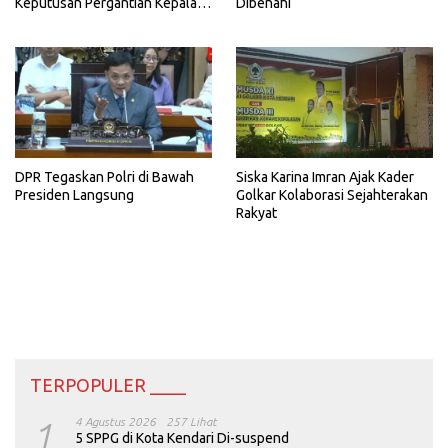
Keputusan Pergantian Kepala
Dibenahi
Sekolah di Konawe
DPR Tegaskan Polri di Bawah
Siska Karina Imran Ajak Kader
Presiden Langsung
Golkar Kolaborasi Sejahterakan
Rakyat
TERPOPULER ____
1
4 Agustus 2026
257 Lihat
5 SPPG di Kota Kendari Di-suspend