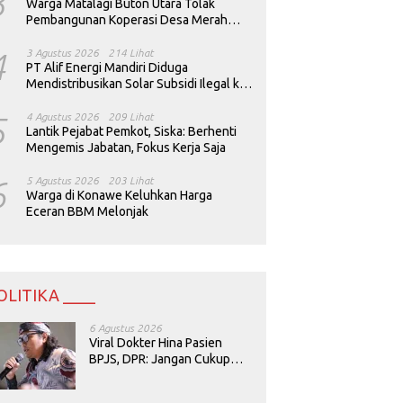
3
Warga Matalagi Buton Utara Tolak
Pembangunan Koperasi Desa Merah
Putih
4
3 Agustus 2026
214 Lihat
PT Alif Energi Mandiri Diduga
Mendistribusikan Solar Subsidi Ilegal ke
Perusahaan Tambang
5
4 Agustus 2026
209 Lihat
Lantik Pejabat Pemkot, Siska: Berhenti
Mengemis Jabatan, Fokus Kerja Saja
6
5 Agustus 2026
203 Lihat
Warga di Konawe Keluhkan Harga
Eceran BBM Melonjak
OLITIKA ____
6 Agustus 2026
Viral Dokter Hina Pasien
BPJS, DPR: Jangan Cukup
Minta Maaf, Harus Diusut!