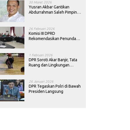
30 Maret 2026
Yusran Akbar Gantikan
Abdurrahman Saleh Pimpin
PAN Sultra
26 Februari 2026
Komisi III DPRD
Rekomendasikan Penundaan
Keputusan Pergantian
Kepala Sekolah di Konawe
1 Februari 2026
DPR Soroti Akar Banjir, Tata
Ruang dan Lingkungan
Diminta Dibenahi
26 Januari 2026
DPR Tegaskan Polri di Bawah
Presiden Langsung