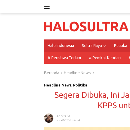
Langsung
ke
konten
Halo Indonesia
Sultra Raya
Politika
# Peristiwa Terkini
# Pemkot Kendari
Beranda
Headline News
Headline News
,
Politika
Segera Dibuka, Ini 
KPPS unt
Andise SL
7 Februari 2024