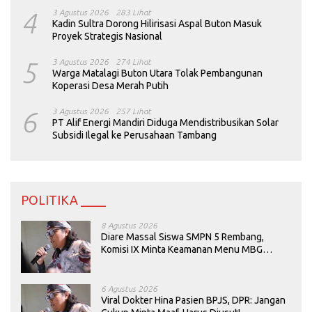
4
3 Agustus 2026
283 Lihat
Kadin Sultra Dorong Hilirisasi Aspal Buton Masuk
Proyek Strategis Nasional
5
3 Agustus 2026
274 Lihat
Warga Matalagi Buton Utara Tolak Pembangunan
Koperasi Desa Merah Putih
6
3 Agustus 2026
257 Lihat
PT Alif Energi Mandiri Diduga Mendistribusikan Solar
Subsidi Ilegal ke Perusahaan Tambang
POLITIKA ____
8 Agustus 2026
Diare Massal Siswa SMPN 5 Rembang,
Komisi IX Minta Keamanan Menu MBG
Dievaluasi
6 Agustus 2026
Viral Dokter Hina Pasien BPJS, DPR: Jangan