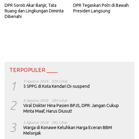
DPR Soroti Akar Banjir, Tata
DPR Tegaskan Polri di Bawah
Ruang dan Lingkungan Diminta
Presiden Langsung
Dibenahi
TERPOPULER ____
1
4 Agustus 2026
339 Lihat
5 SPPG di Kota Kendari Di-suspend
2
6 Agustus 2026
294 Lihat
Viral Dokter Hina Pasien BPJS, DPR: Jangan Cukup
Minta Maaf, Harus Diusut!
3
5 Agustus 2026
292 Lihat
Warga di Konawe Keluhkan Harga Eceran BBM
Melonjak