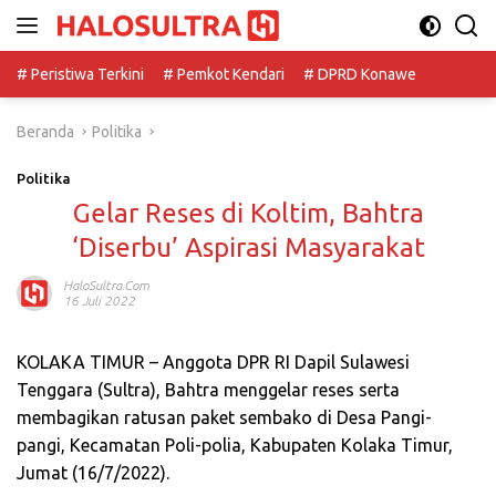
Langsung
ke
konten
# Peristiwa Terkini
# Pemkot Kendari
# DPRD Konawe
Beranda
Politika
Politika
Gelar Reses di Koltim, Bahtra
‘Diserbu’ Aspirasi Masyarakat
HaloSultra.com
16 Juli 2022
KOLAKA TIMUR – Anggota DPR RI Dapil Sulawesi
Tenggara (Sultra), Bahtra menggelar reses serta
membagikan ratusan paket sembako di Desa Pangi-
pangi, Kecamatan Poli-polia, Kabupaten Kolaka Timur,
Jumat (16/7/2022).