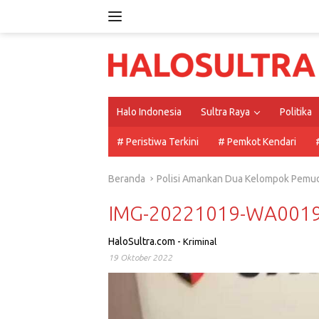
Langsung
ke
konten
Halo Indonesia
Sultra Raya
Politika
# Peristiwa Terkini
# Pemkot Kendari
Beranda
Polisi Amankan Dua Kelompok Pemud
IMG-20221019-WA001
HaloSultra.com
-
Kriminal
19 Oktober 2022