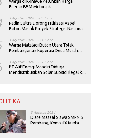
3
Warga di Konawe Keluhkan Harga
Eceran BBM Melonjak
4
3 Agustus 2026
283 Lihat
Kadin Sultra Dorong Hilirisasi Aspal
Buton Masuk Proyek Strategis Nasional
5
3 Agustus 2026
274 Lihat
Warga Matalagi Buton Utara Tolak
Pembangunan Koperasi Desa Merah
Putih
6
3 Agustus 2026
257 Lihat
PT Alif Energi Mandiri Diduga
Mendistribusikan Solar Subsidi Ilegal ke
Perusahaan Tambang
OLITIKA ____
8 Agustus 2026
Diare Massal Siswa SMPN 5
Rembang, Komisi IX Minta
Keamanan Menu MBG
Dievaluasi