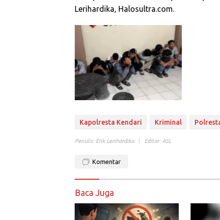
Lerihardika, Halosultra.com.
Kapolresta Kendari
Kriminal
Polrest
Penulis: Erik Lerihardika
Editor: ASL
Komentar
Baca Juga