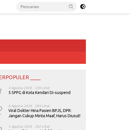
ERPOPULER ____
1
4 Agustus 2026
339 Lihat
5 SPPG di Kota Kendari Di-suspend
2
6 Agustus 2026
294 Lihat
Viral Dokter Hina Pasien BPJS, DPR:
Jangan Cukup Minta Maaf, Harus Diusut!
5 Agustus 2026
292 Lihat