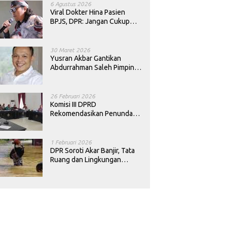
6 Agustus 2026
Viral Dokter Hina Pasien
BPJS, DPR: Jangan Cukup
Minta Maaf, Harus Diusut!
30 Maret 2026
Yusran Akbar Gantikan
Abdurrahman Saleh Pimpin
PAN Sultra
26 Februari 2026
Komisi III DPRD
Rekomendasikan Penundaan
Keputusan Pergantian
Kepala Sekolah di Konawe
1 Februari 2026
DPR Soroti Akar Banjir, Tata
Ruang dan Lingkungan
Diminta Dibenahi