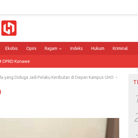
Ekobis
Opini
Ragam
Indeks
Hukum
Kriminal
# DPRD Konawe
a yang Diduga Jadi Pelaku Keributan di Depan Kampus UHO
T
9