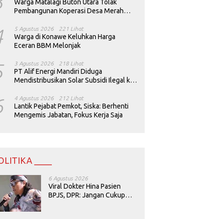
3
Warga Matalagi Buton Utara Tolak
Pembangunan Koperasi Desa Merah
Putih
4
5 Agustus 2026
221 Lihat
Warga di Konawe Keluhkan Harga
Eceran BBM Melonjak
5
3 Agustus 2026
218 Lihat
PT Alif Energi Mandiri Diduga
Mendistribusikan Solar Subsidi Ilegal ke
Perusahaan Tambang
6
4 Agustus 2026
212 Lihat
Lantik Pejabat Pemkot, Siska: Berhenti
Mengemis Jabatan, Fokus Kerja Saja
OLITIKA ____
6 Agustus 2026
Viral Dokter Hina Pasien
BPJS, DPR: Jangan Cukup
Minta Maaf, Harus Diusut!