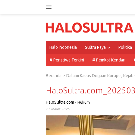
Langsung
ke
konten
Halo Indonesia
Sultra Raya
Politika
# Peristiwa Terkini
# Pemkot Kendari
Beranda
Dalami Kasus Dugaan Korupsi, Kejati
HaloSultra.com_2025
HaloSultra.com
-
Hukum
27 Maret 2025