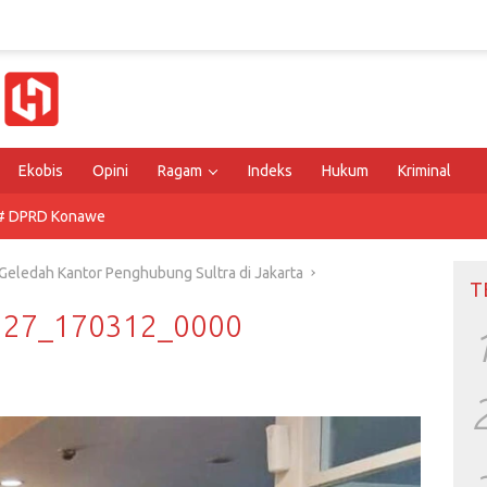
Ekobis
Opini
Ragam
Indeks
Hukum
Kriminal
# DPRD Konawe
 Geledah Kantor Penghubung Sultra di Jakarta
T
0327_170312_0000