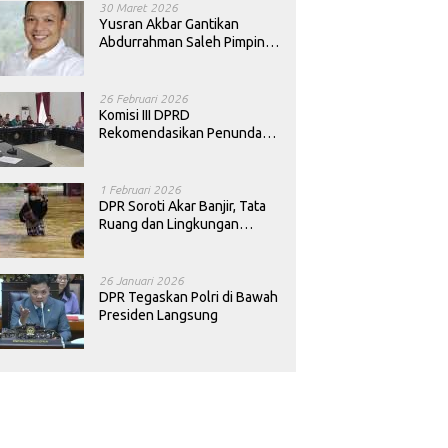
30 Maret 2026
Yusran Akbar Gantikan
Abdurrahman Saleh Pimpin
PAN Sultra
26 Februari 2026
Komisi III DPRD
Rekomendasikan Penundaan
Keputusan Pergantian
Kepala Sekolah di Konawe
1 Februari 2026
DPR Soroti Akar Banjir, Tata
Ruang dan Lingkungan
Diminta Dibenahi
26 Januari 2026
DPR Tegaskan Polri di Bawah
Presiden Langsung