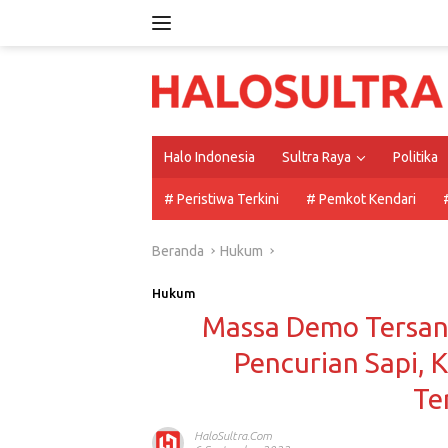
Langsung
ke
konten
Halo Indonesia
Sultra Raya
Politika
# Peristiwa Terkini
# Pemkot Kendari
Beranda
Hukum
Hukum
Massa Demo Tersan
Pencurian Sapi, 
Te
HaloSultra.com