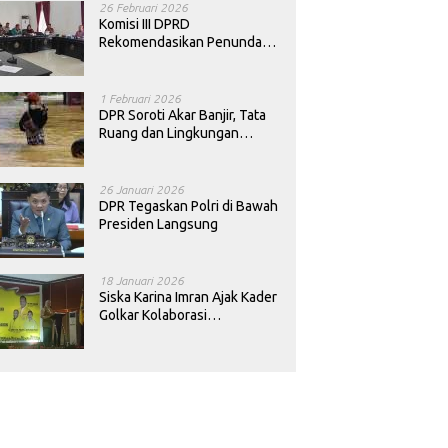
26 Februari 2026
Komisi III DPRD
Rekomendasikan Penundaan
Keputusan Pergantian
Kepala Sekolah di Konawe
1 Februari 2026
DPR Soroti Akar Banjir, Tata
Ruang dan Lingkungan
Diminta Dibenahi
26 Januari 2026
DPR Tegaskan Polri di Bawah
Presiden Langsung
18 Januari 2026
Siska Karina Imran Ajak Kader
Golkar Kolaborasi
Sejahterakan Rakyat