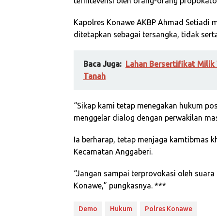
terintevensi oleh orang-orang propokato
Kapolres Konawe AKBP Ahmad Setiadi me
ditetapkan sebagai tersangka, tidak ser
Baca Juga:
Lahan Bersertifikat Mil
Tanah
“Sikap kami tetap menegakan hukum posi
menggelar dialog dengan perwakilan mas
Ia berharap, tetap menjaga kamtibmas 
Kecamatan Anggaberi.
“Jangan sampai terprovokasi oleh suara 
Konawe,” pungkasnya. ***
Demo
Hukum
Polres Konawe