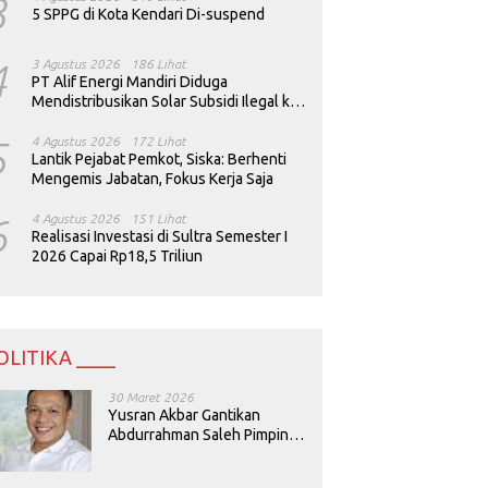
3
5 SPPG di Kota Kendari Di-suspend
4
3 Agustus 2026
186 Lihat
PT Alif Energi Mandiri Diduga
Mendistribusikan Solar Subsidi Ilegal ke
Perusahaan Tambang
5
4 Agustus 2026
172 Lihat
Lantik Pejabat Pemkot, Siska: Berhenti
Mengemis Jabatan, Fokus Kerja Saja
6
4 Agustus 2026
151 Lihat
Realisasi Investasi di Sultra Semester I
2026 Capai Rp18,5 Triliun
OLITIKA ____
30 Maret 2026
Yusran Akbar Gantikan
Abdurrahman Saleh Pimpin
PAN Sultra