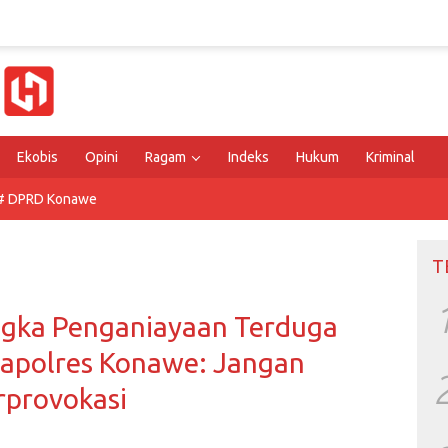
Ekobis
Opini
Ragam
Indeks
Hukum
Kriminal
# DPRD Konawe
T
gka Penganiayaan Terduga
Kapolres Konawe: Jangan
rprovokasi