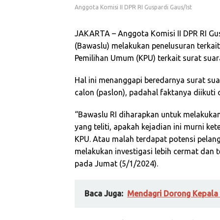
Anggota Komisi II DPR RI Guspardi Gaus/Ist
JAKARTA – Anggota Komisi II DPR RI G
(Bawaslu) melakukan penelusuran terkai
Pemilihan Umum (KPU) terkait surat suara
Hal ini menanggapi beredarnya surat s
calon (paslon), padahal faktanya diikuti 
“Bawaslu RI diharapkan untuk melakukan p
yang teliti, apakah kejadian ini murni k
KPU. Atau malah terdapat potensi pelan
melakukan investigasi lebih cermat dan te
pada Jumat (5/1/2024).
Baca Juga:
Mendagri Dorong Kepala 