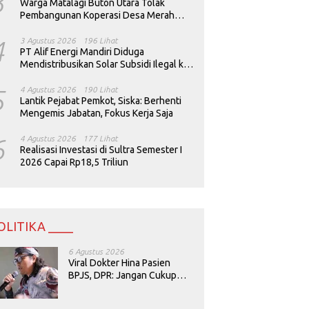
3
Warga Matalagi Buton Utara Tolak
Pembangunan Koperasi Desa Merah
Putih
4
3 Agustus 2026
196 Lihat
PT Alif Energi Mandiri Diduga
Mendistribusikan Solar Subsidi Ilegal ke
Perusahaan Tambang
5
4 Agustus 2026
190 Lihat
Lantik Pejabat Pemkot, Siska: Berhenti
Mengemis Jabatan, Fokus Kerja Saja
6
4 Agustus 2026
177 Lihat
Realisasi Investasi di Sultra Semester I
2026 Capai Rp18,5 Triliun
OLITIKA ____
6 Agustus 2026
Viral Dokter Hina Pasien
BPJS, DPR: Jangan Cukup
Minta Maaf, Harus Diusut!