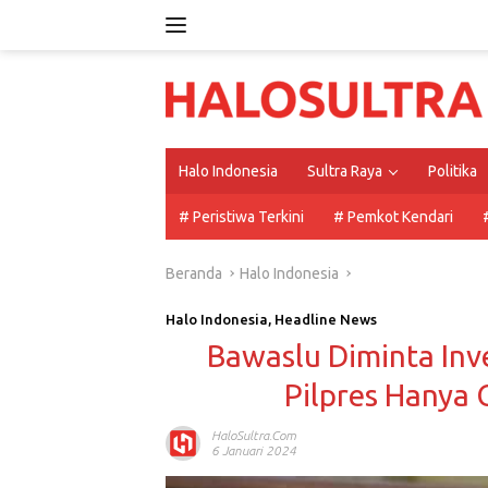
Langsung
ke
konten
Halo Indonesia
Sultra Raya
Politika
# Peristiwa Terkini
# Pemkot Kendari
Beranda
Halo Indonesia
Halo Indonesia
,
Headline News
Bawaslu Diminta Inve
Pilpres Hanya
HaloSultra.com
6 Januari 2024