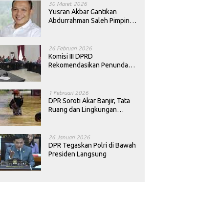
30 Maret 2026
Yusran Akbar Gantikan
Abdurrahman Saleh Pimpin
PAN Sultra
26 Februari 2026
Komisi III DPRD
Rekomendasikan Penundaan
Keputusan Pergantian
Kepala Sekolah di Konawe
1 Februari 2026
DPR Soroti Akar Banjir, Tata
Ruang dan Lingkungan
Diminta Dibenahi
26 Januari 2026
DPR Tegaskan Polri di Bawah
Presiden Langsung