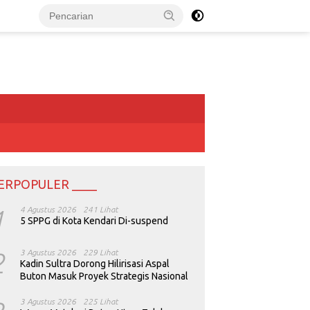
ERPOPULER ____
1
4 Agustus 2026
241 Lihat
5 SPPG di Kota Kendari Di-suspend
2
3 Agustus 2026
229 Lihat
Kadin Sultra Dorong Hilirisasi Aspal
Buton Masuk Proyek Strategis Nasional
3 Agustus 2026
225 Lihat