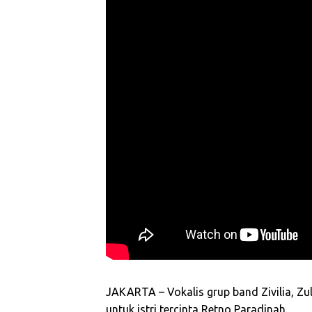
JAKARTA – Vokalis grup band Zivilia, Zulkif
untuk istri tercinta Retno Paradinah.