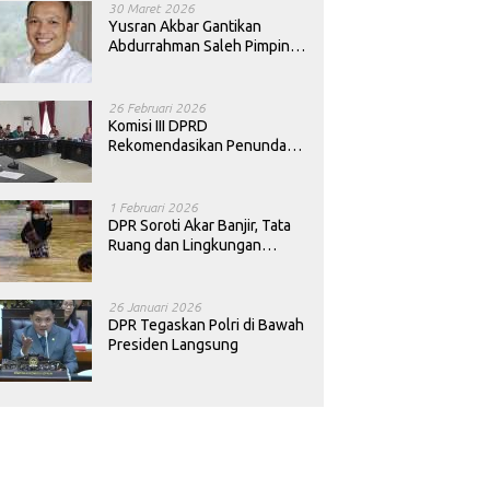
30 Maret 2026
Yusran Akbar Gantikan
Abdurrahman Saleh Pimpin
PAN Sultra
26 Februari 2026
Komisi III DPRD
Rekomendasikan Penundaan
Keputusan Pergantian
Kepala Sekolah di Konawe
1 Februari 2026
DPR Soroti Akar Banjir, Tata
Ruang dan Lingkungan
Diminta Dibenahi
26 Januari 2026
DPR Tegaskan Polri di Bawah
Presiden Langsung