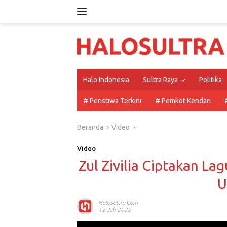
Langsung
ke
konten
Halo Indonesia
Sultra Raya
Politika
# Peristiwa Terkini
# Pemkot Kendari
Beranda
Video
Video
Zul Zivilia Ciptakan Lagu
U
HaloSultra.com
12 Juli 2022