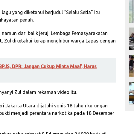
lagu yang diketahui berjudul “Selalu Setia” itu
ghayatan penuh.
, namun dari balik jeruji Lembaga Pemasyarakatan
t, Zul diketahui kerap menghibur warga Lapas dengan
 BPJS, DPR: Jangan Cukup Minta Maaf, Harus
nyanyi Zul dalam rekaman video itu.
eri Jakarta Utara dijatuhi vonis 18 tahun kurungan
rbukti menjadi perantara narkotika pada 18 Desember