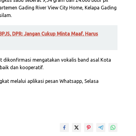
us sabu seberat 9,54 gram dan 24.000 butir pil
Apartemen Gading River View City Home, Kelapa Gading
silam.
 BPJS, DPR: Jangan Cukup Minta Maaf, Harus
at dikonfirmasi mengatakan vokalis band asal Kota
baik dan kooperatif.
ngkat melalui aplikasi pesan Whatsapp, Selasa