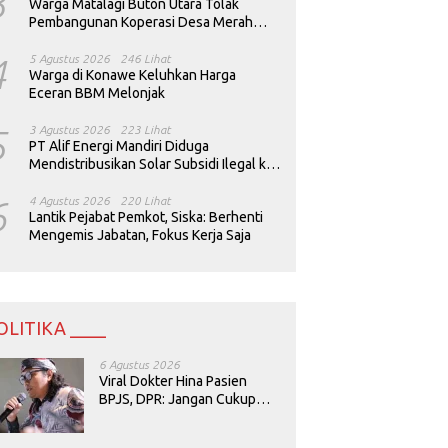
3
Warga Matalagi Buton Utara Tolak
Pembangunan Koperasi Desa Merah
Putih
4
5 Agustus 2026
246 Lihat
Warga di Konawe Keluhkan Harga
Eceran BBM Melonjak
5
3 Agustus 2026
223 Lihat
PT Alif Energi Mandiri Diduga
Mendistribusikan Solar Subsidi Ilegal ke
Perusahaan Tambang
6
4 Agustus 2026
220 Lihat
Lantik Pejabat Pemkot, Siska: Berhenti
Mengemis Jabatan, Fokus Kerja Saja
OLITIKA ____
6 Agustus 2026
Viral Dokter Hina Pasien
BPJS, DPR: Jangan Cukup
Minta Maaf, Harus Diusut!