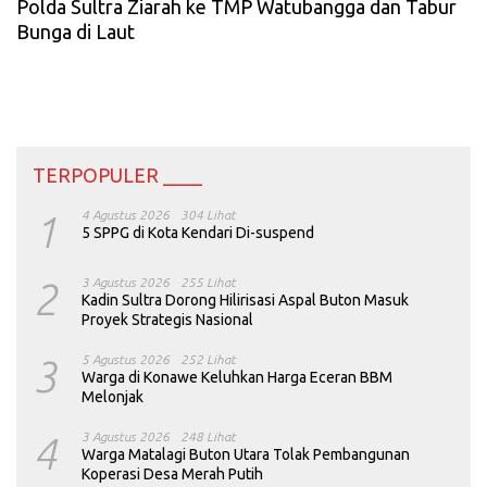
Polda Sultra Ziarah ke TMP Watubangga dan Tabur
Bunga di Laut
TERPOPULER ____
1
4 Agustus 2026
304 Lihat
5 SPPG di Kota Kendari Di-suspend
2
3 Agustus 2026
255 Lihat
Kadin Sultra Dorong Hilirisasi Aspal Buton Masuk
Proyek Strategis Nasional
3
5 Agustus 2026
252 Lihat
Warga di Konawe Keluhkan Harga Eceran BBM
Melonjak
4
3 Agustus 2026
248 Lihat
Warga Matalagi Buton Utara Tolak Pembangunan
Koperasi Desa Merah Putih