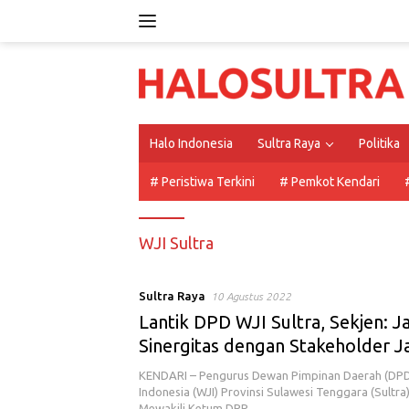
Langsung
ke
konten
Halo Indonesia
Sultra Raya
Politika
# Peristiwa Terkini
# Pemkot Kendari
WJI Sultra
Sultra Raya
10 Agustus 2022
Lantik DPD WJI Sultra, Sekjen: Ja
Sinergitas dengan Stakeholder J
Keutuhan NKRI
KENDARI – Pengurus Dewan Pimpinan Daerah (DPD
Indonesia (WJI) Provinsi Sulawesi Tenggara (Sultra)
Mewakili Ketum DPP…