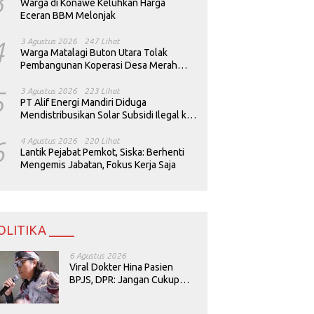
3
Warga di Konawe Keluhkan Harga
Eceran BBM Melonjak
4
3 Agustus 2026
247 Lihat
Warga Matalagi Buton Utara Tolak
Pembangunan Koperasi Desa Merah
Putih
5
3 Agustus 2026
223 Lihat
PT Alif Energi Mandiri Diduga
Mendistribusikan Solar Subsidi Ilegal ke
Perusahaan Tambang
6
4 Agustus 2026
220 Lihat
Lantik Pejabat Pemkot, Siska: Berhenti
Mengemis Jabatan, Fokus Kerja Saja
OLITIKA ____
6 Agustus 2026
Viral Dokter Hina Pasien
BPJS, DPR: Jangan Cukup
Minta Maaf, Harus Diusut!