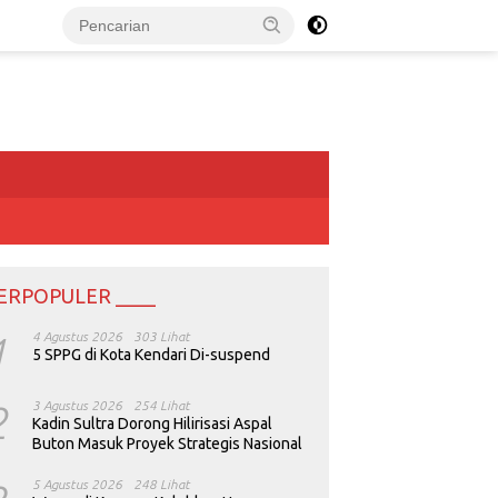
ERPOPULER ____
1
4 Agustus 2026
303 Lihat
5 SPPG di Kota Kendari Di-suspend
2
3 Agustus 2026
254 Lihat
Kadin Sultra Dorong Hilirisasi Aspal
Buton Masuk Proyek Strategis Nasional
5 Agustus 2026
248 Lihat