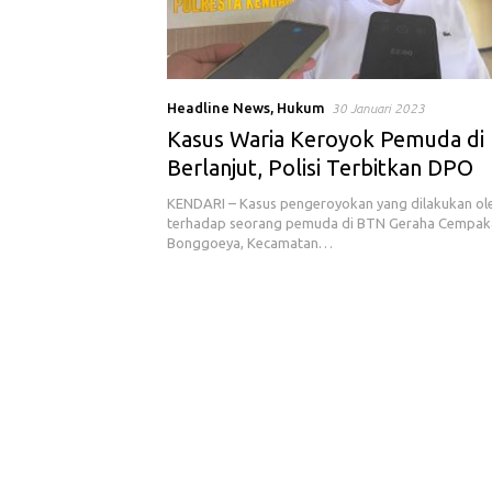
Headline News
,
Hukum
30 Januari 2023
Kasus Waria Keroyok Pemuda di 
Berlanjut, Polisi Terbitkan DPO
KENDARI – Kasus pengeroyokan yang dilakukan ol
terhadap seorang pemuda di BTN Geraha Cempaka 
Bonggoeya, Kecamatan…