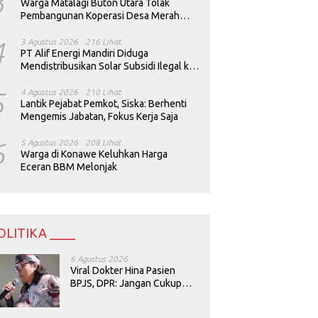
3
Warga Matalagi Buton Utara Tolak
Pembangunan Koperasi Desa Merah
Putih
4
3 Agustus 2026
216 Lihat
PT Alif Energi Mandiri Diduga
Mendistribusikan Solar Subsidi Ilegal ke
Perusahaan Tambang
5
4 Agustus 2026
210 Lihat
Lantik Pejabat Pemkot, Siska: Berhenti
Mengemis Jabatan, Fokus Kerja Saja
6
5 Agustus 2026
208 Lihat
Warga di Konawe Keluhkan Harga
Eceran BBM Melonjak
OLITIKA ____
6 Agustus 2026
Viral Dokter Hina Pasien
BPJS, DPR: Jangan Cukup
Minta Maaf, Harus Diusut!