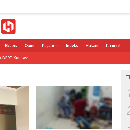
Ekobis
Opini
Ragam
Indeks
Hukum
Kriminal
# DPRD Konawe
T