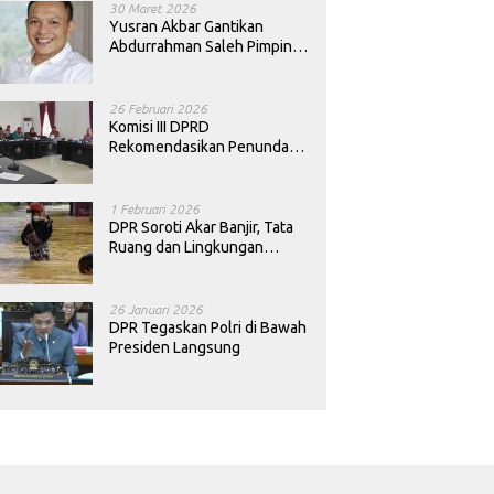
30 Maret 2026
Yusran Akbar Gantikan
Abdurrahman Saleh Pimpin
PAN Sultra
26 Februari 2026
Komisi III DPRD
Rekomendasikan Penundaan
Keputusan Pergantian
Kepala Sekolah di Konawe
1 Februari 2026
DPR Soroti Akar Banjir, Tata
Ruang dan Lingkungan
Diminta Dibenahi
26 Januari 2026
DPR Tegaskan Polri di Bawah
Presiden Langsung