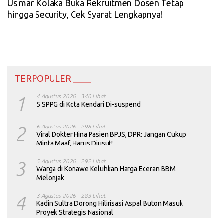
Usimar Kolaka Buka Rekruitmen Dosen Tetap
hingga Security, Cek Syarat Lengkapnya!
TERPOPULER ____
1
4 Agustus 2026
340 Lihat
5 SPPG di Kota Kendari Di-suspend
2
6 Agustus 2026
298 Lihat
Viral Dokter Hina Pasien BPJS, DPR: Jangan Cukup
Minta Maaf, Harus Diusut!
3
5 Agustus 2026
292 Lihat
Warga di Konawe Keluhkan Harga Eceran BBM
Melonjak
4
3 Agustus 2026
283 Lihat
Kadin Sultra Dorong Hilirisasi Aspal Buton Masuk
Proyek Strategis Nasional