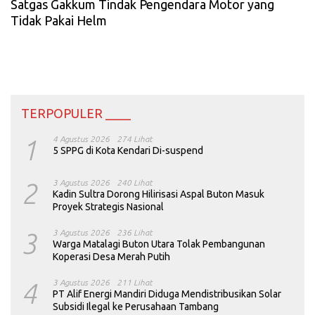
Satgas Gakkum Tindak Pengendara Motor yang
Tidak Pakai Helm
TERPOPULER ____
1
4 Agustus 2026
274 Lihat
5 SPPG di Kota Kendari Di-suspend
2
3 Agustus 2026
240 Lihat
Kadin Sultra Dorong Hilirisasi Aspal Buton Masuk
Proyek Strategis Nasional
3
3 Agustus 2026
236 Lihat
Warga Matalagi Buton Utara Tolak Pembangunan
Koperasi Desa Merah Putih
4
3 Agustus 2026
211 Lihat
PT Alif Energi Mandiri Diduga Mendistribusikan Solar
Subsidi Ilegal ke Perusahaan Tambang