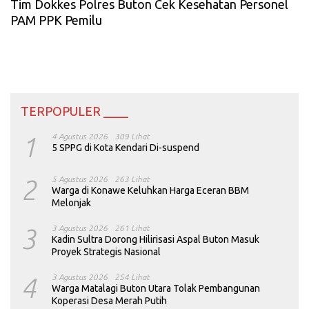
Tim Dokkes Polres Buton Cek Kesehatan Personel
PAM PPK Pemilu
TERPOPULER ____
1
4 Agustus 2026
309 Lihat
5 SPPG di Kota Kendari Di-suspend
2
5 Agustus 2026
263 Lihat
Warga di Konawe Keluhkan Harga Eceran BBM
Melonjak
3
3 Agustus 2026
261 Lihat
Kadin Sultra Dorong Hilirisasi Aspal Buton Masuk
Proyek Strategis Nasional
4
3 Agustus 2026
254 Lihat
Warga Matalagi Buton Utara Tolak Pembangunan
Koperasi Desa Merah Putih