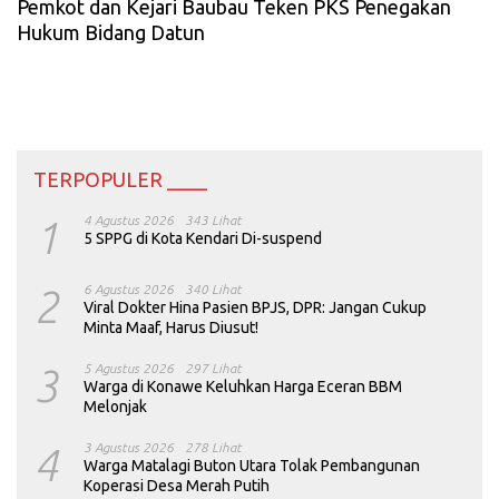
Pemkot dan Kejari Baubau Teken PKS Penegakan
Hukum Bidang Datun
TERPOPULER ____
1
4 Agustus 2026
343 Lihat
5 SPPG di Kota Kendari Di-suspend
2
6 Agustus 2026
340 Lihat
Viral Dokter Hina Pasien BPJS, DPR: Jangan Cukup
Minta Maaf, Harus Diusut!
3
5 Agustus 2026
297 Lihat
Warga di Konawe Keluhkan Harga Eceran BBM
Melonjak
4
3 Agustus 2026
278 Lihat
Warga Matalagi Buton Utara Tolak Pembangunan
Koperasi Desa Merah Putih