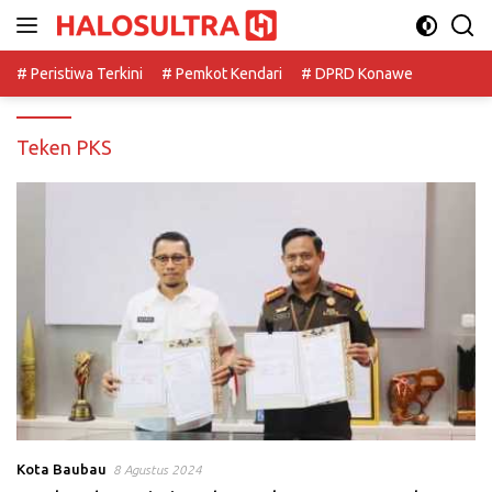
Langsung
ke
konten
# Peristiwa Terkini
# Pemkot Kendari
# DPRD Konawe
Teken PKS
Kota Baubau
8 Agustus 2024