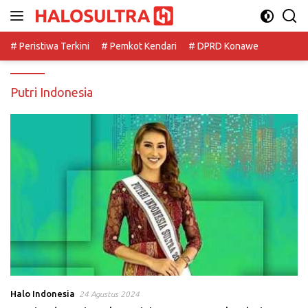
Langsung
ke
konten
# Peristiwa Terkini
# Pemkot Kendari
# DPRD Konawe
Putri Indonesia
Halo Indonesia
24 Agustus 2024