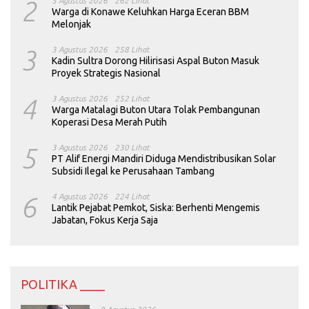
2
5 Agustus 2026
262 Lihat
Warga di Konawe Keluhkan Harga Eceran BBM
Melonjak
3
3 Agustus 2026
258 Lihat
Kadin Sultra Dorong Hilirisasi Aspal Buton Masuk
Proyek Strategis Nasional
4
3 Agustus 2026
252 Lihat
Warga Matalagi Buton Utara Tolak Pembangunan
Koperasi Desa Merah Putih
5
3 Agustus 2026
230 Lihat
PT Alif Energi Mandiri Diduga Mendistribusikan Solar
Subsidi Ilegal ke Perusahaan Tambang
6
4 Agustus 2026
224 Lihat
Lantik Pejabat Pemkot, Siska: Berhenti Mengemis
Jabatan, Fokus Kerja Saja
POLITIKA ____