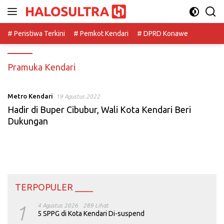
Langsung
ke
konten
# Peristiwa Terkini
# Pemkot Kendari
# DPRD Konawe
Pramuka Kendari
Metro Kendari
19 Agustus 2022
Hadir di Buper Cibubur, Wali Kota Kendari Beri
Dukungan
TERPOPULER ____
1
4 Agustus 2026
289 Lihat
5 SPPG di Kota Kendari Di-suspend