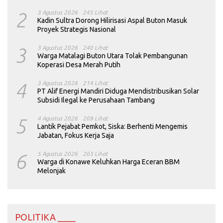
2
3 Agustus 2026
245 Lihat
Kadin Sultra Dorong Hilirisasi Aspal Buton Masuk
Proyek Strategis Nasional
3
3 Agustus 2026
240 Lihat
Warga Matalagi Buton Utara Tolak Pembangunan
Koperasi Desa Merah Putih
4
3 Agustus 2026
214 Lihat
PT Alif Energi Mandiri Diduga Mendistribusikan Solar
Subsidi Ilegal ke Perusahaan Tambang
5
4 Agustus 2026
209 Lihat
Lantik Pejabat Pemkot, Siska: Berhenti Mengemis
Jabatan, Fokus Kerja Saja
6
5 Agustus 2026
203 Lihat
Warga di Konawe Keluhkan Harga Eceran BBM
Melonjak
POLITIKA ____