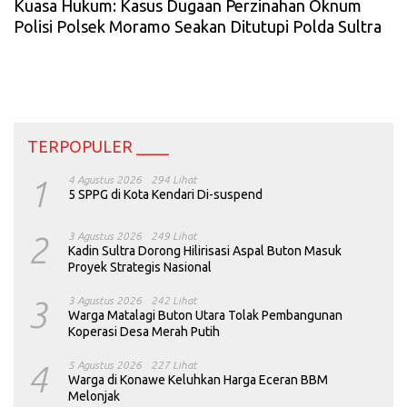
Kuasa Hukum: Kasus Dugaan Perzinahan Oknum
Polisi Polsek Moramo Seakan Ditutupi Polda Sultra
TERPOPULER ____
1
4 Agustus 2026
294 Lihat
5 SPPG di Kota Kendari Di-suspend
2
3 Agustus 2026
249 Lihat
Kadin Sultra Dorong Hilirisasi Aspal Buton Masuk
Proyek Strategis Nasional
3
3 Agustus 2026
242 Lihat
Warga Matalagi Buton Utara Tolak Pembangunan
Koperasi Desa Merah Putih
4
5 Agustus 2026
227 Lihat
Warga di Konawe Keluhkan Harga Eceran BBM
Melonjak