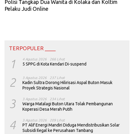
Polisi Tangkap Dua Wanita di Kolaka dan Koltim
Pelaku Judi Online
TERPOPULER ____
1
4 Agustus 2026
266 Lihat
5 SPPG di Kota Kendari Di-suspend
2
3 Agustus 2026
237 Lihat
Kadin Sultra Dorong Hilirisasi Aspal Buton Masuk
Proyek Strategis Nasional
3
3 Agustus 2026
234 Lihat
Warga Matalagi Buton Utara Tolak Pembangunan
Koperasi Desa Merah Putih
4
3 Agustus 2026
209 Lihat
PT Alif Energi Mandiri Diduga Mendistribusikan Solar
Subsidi Ilegal ke Perusahaan Tambang