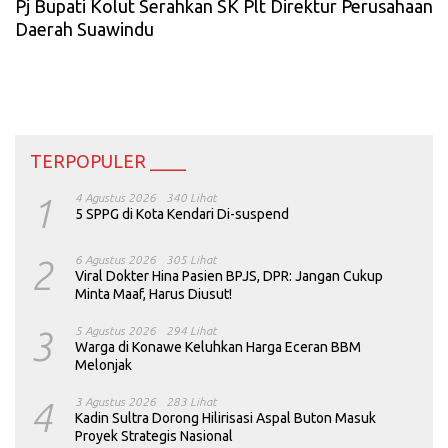
Pj Bupati Kolut Serahkan SK Plt Direktur Perusahaan
Daerah Suawindu
TERPOPULER ____
1
4 Agustus 2026
340 Lihat
5 SPPG di Kota Kendari Di-suspend
2
6 Agustus 2026
305 Lihat
Viral Dokter Hina Pasien BPJS, DPR: Jangan Cukup
Minta Maaf, Harus Diusut!
3
5 Agustus 2026
294 Lihat
Warga di Konawe Keluhkan Harga Eceran BBM
Melonjak
4
3 Agustus 2026
283 Lihat
Kadin Sultra Dorong Hilirisasi Aspal Buton Masuk
Proyek Strategis Nasional