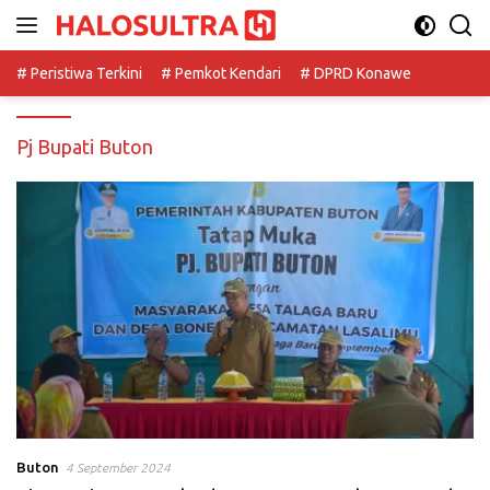
Langsung
ke
konten
# Peristiwa Terkini
# Pemkot Kendari
# DPRD Konawe
Pj Bupati Buton
Buton
4 September 2024