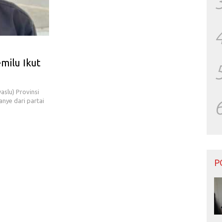
milu Ikut
slu) Provinsi
nye dari partai
P