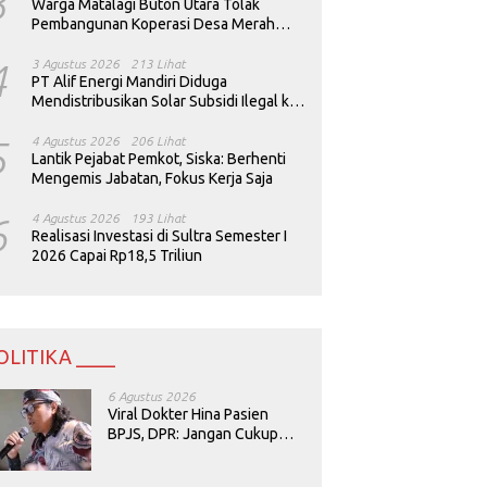
3
Warga Matalagi Buton Utara Tolak
Pembangunan Koperasi Desa Merah
Putih
4
3 Agustus 2026
213 Lihat
PT Alif Energi Mandiri Diduga
Mendistribusikan Solar Subsidi Ilegal ke
Perusahaan Tambang
5
4 Agustus 2026
206 Lihat
Lantik Pejabat Pemkot, Siska: Berhenti
Mengemis Jabatan, Fokus Kerja Saja
6
4 Agustus 2026
193 Lihat
Realisasi Investasi di Sultra Semester I
2026 Capai Rp18,5 Triliun
OLITIKA ____
6 Agustus 2026
Viral Dokter Hina Pasien
BPJS, DPR: Jangan Cukup
Minta Maaf, Harus Diusut!