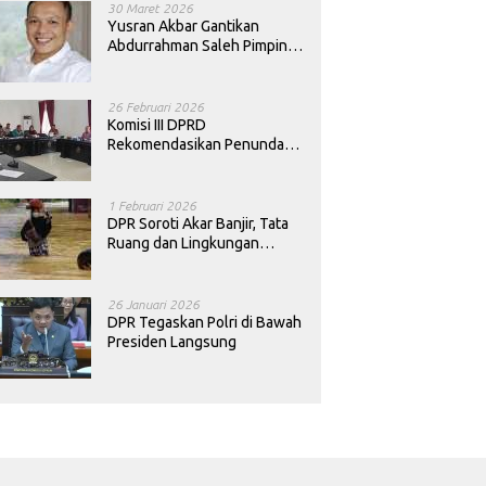
30 Maret 2026
Yusran Akbar Gantikan
Abdurrahman Saleh Pimpin
PAN Sultra
26 Februari 2026
Komisi III DPRD
Rekomendasikan Penundaan
Keputusan Pergantian
Kepala Sekolah di Konawe
1 Februari 2026
DPR Soroti Akar Banjir, Tata
Ruang dan Lingkungan
Diminta Dibenahi
26 Januari 2026
DPR Tegaskan Polri di Bawah
Presiden Langsung