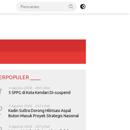
ERPOPULER ____
1
4 Agustus 2026
284 Lihat
5 SPPG di Kota Kendari Di-suspend
2
3 Agustus 2026
242 Lihat
Kadin Sultra Dorong Hilirisasi Aspal
Buton Masuk Proyek Strategis Nasional
3 Agustus 2026
237 Lihat