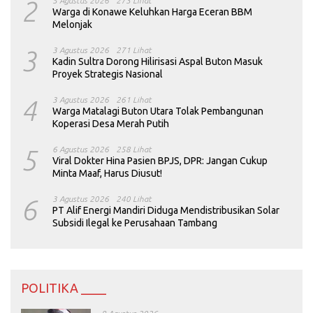
2
5 Agustus 2026
273 Lihat
Warga di Konawe Keluhkan Harga Eceran BBM
Melonjak
3
3 Agustus 2026
271 Lihat
Kadin Sultra Dorong Hilirisasi Aspal Buton Masuk
Proyek Strategis Nasional
4
3 Agustus 2026
261 Lihat
Warga Matalagi Buton Utara Tolak Pembangunan
Koperasi Desa Merah Putih
5
6 Agustus 2026
258 Lihat
Viral Dokter Hina Pasien BPJS, DPR: Jangan Cukup
Minta Maaf, Harus Diusut!
6
3 Agustus 2026
240 Lihat
PT Alif Energi Mandiri Diduga Mendistribusikan Solar
Subsidi Ilegal ke Perusahaan Tambang
POLITIKA ____