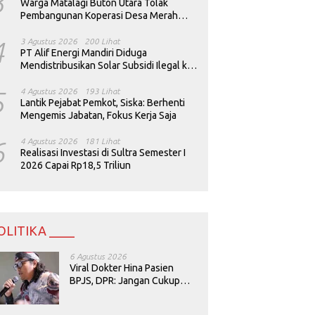
3
Warga Matalagi Buton Utara Tolak
Pembangunan Koperasi Desa Merah
Putih
4
3 Agustus 2026
200 Lihat
PT Alif Energi Mandiri Diduga
Mendistribusikan Solar Subsidi Ilegal ke
Perusahaan Tambang
5
4 Agustus 2026
193 Lihat
Lantik Pejabat Pemkot, Siska: Berhenti
Mengemis Jabatan, Fokus Kerja Saja
6
4 Agustus 2026
181 Lihat
Realisasi Investasi di Sultra Semester I
2026 Capai Rp18,5 Triliun
OLITIKA ____
6 Agustus 2026
Viral Dokter Hina Pasien
BPJS, DPR: Jangan Cukup
Minta Maaf, Harus Diusut!