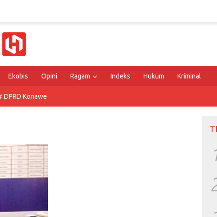
Ekobis
Opini
Ragam
Indeks
Hukum
Kriminal
# DPRD Konawe
T