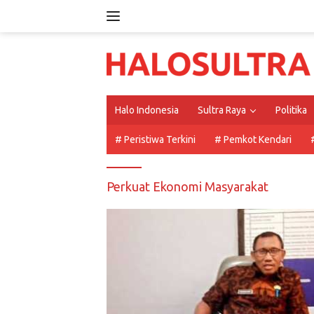
Langsung
ke
konten
Halo Indonesia
Sultra Raya
Politika
# Peristiwa Terkini
# Pemkot Kendari
Perkuat Ekonomi Masyarakat