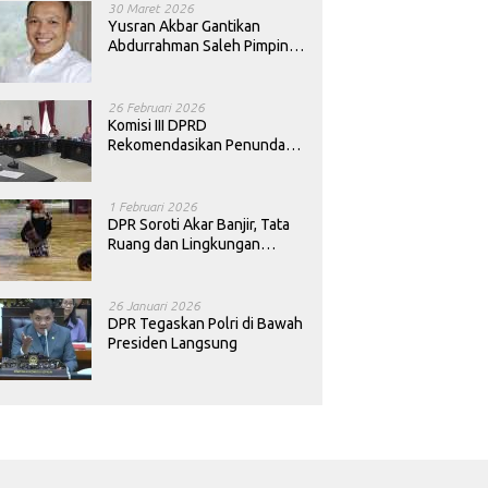
30 Maret 2026
Yusran Akbar Gantikan
Abdurrahman Saleh Pimpin
PAN Sultra
26 Februari 2026
Komisi III DPRD
Rekomendasikan Penundaan
Keputusan Pergantian
Kepala Sekolah di Konawe
1 Februari 2026
DPR Soroti Akar Banjir, Tata
Ruang dan Lingkungan
Diminta Dibenahi
26 Januari 2026
DPR Tegaskan Polri di Bawah
Presiden Langsung