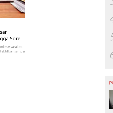
sar
ngga Sore
i masyarakat,
diaktifkan sampai
P