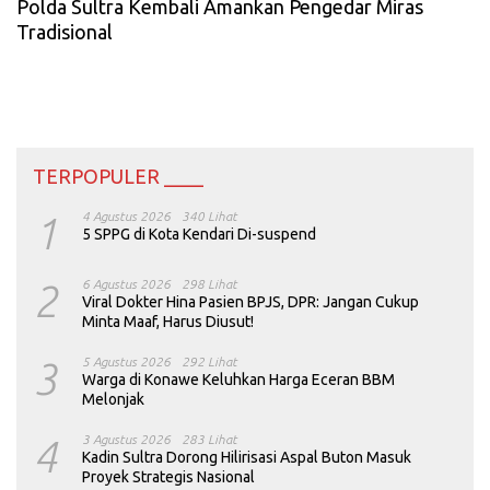
Polda Sultra Kembali Amankan Pengedar Miras
Tradisional
TERPOPULER ____
1
4 Agustus 2026
340 Lihat
5 SPPG di Kota Kendari Di-suspend
2
6 Agustus 2026
298 Lihat
Viral Dokter Hina Pasien BPJS, DPR: Jangan Cukup
Minta Maaf, Harus Diusut!
3
5 Agustus 2026
292 Lihat
Warga di Konawe Keluhkan Harga Eceran BBM
Melonjak
4
3 Agustus 2026
283 Lihat
Kadin Sultra Dorong Hilirisasi Aspal Buton Masuk
Proyek Strategis Nasional