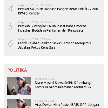
4
6 Agustus 2026
260 Lihat
Pemkot Salurkan Bantuan Pangan Beras untuk 27.600
KPM di Kendari
5
6 Agustus 2026
240 Lihat
Pemkab Buteng ke KADIN Pusat Bahas Potensi
Investasi Budidaya Perikanan dan Pariwisata
6
4 Agustus 2026
239 Lihat
Lantik Pejabat Pemkot, Siska: Berhenti Mengemis
Jabatan, Fokus Kerja Saja
POLITIKA ____
8 Agustus 2026
Diare Massal Siswa SMPN 5 Rembang,
Komisi IX Minta Keamanan Menu MBG
Dievaluasi
6 Agustus 2026
Viral Dokter Hina Pasien BPJS, DPR: Jangan