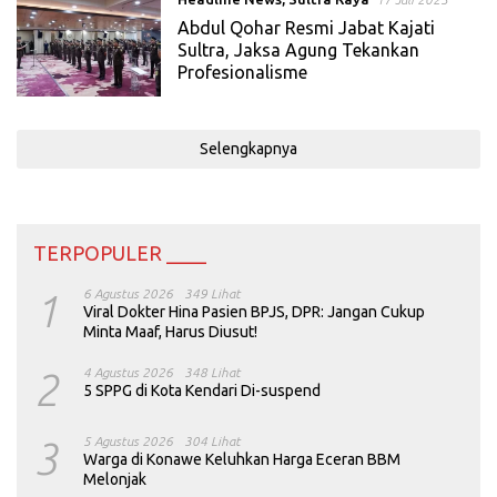
Abdul Qohar Resmi Jabat Kajati
Sultra, Jaksa Agung Tekankan
Profesionalisme
Selengkapnya
TERPOPULER ____
1
6 Agustus 2026
349 Lihat
Viral Dokter Hina Pasien BPJS, DPR: Jangan Cukup
Minta Maaf, Harus Diusut!
2
4 Agustus 2026
348 Lihat
5 SPPG di Kota Kendari Di-suspend
3
5 Agustus 2026
304 Lihat
Warga di Konawe Keluhkan Harga Eceran BBM
Melonjak