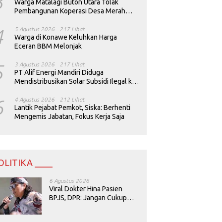
3
Warga Matalagi Buton Utara Tolak
Pembangunan Koperasi Desa Merah
Putih
4
5 Agustus 2026
217 Lihat
Warga di Konawe Keluhkan Harga
Eceran BBM Melonjak
5
3 Agustus 2026
217 Lihat
PT Alif Energi Mandiri Diduga
Mendistribusikan Solar Subsidi Ilegal ke
Perusahaan Tambang
6
4 Agustus 2026
212 Lihat
Lantik Pejabat Pemkot, Siska: Berhenti
Mengemis Jabatan, Fokus Kerja Saja
OLITIKA ____
6 Agustus 2026
Viral Dokter Hina Pasien
BPJS, DPR: Jangan Cukup
Minta Maaf, Harus Diusut!