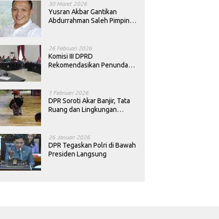
30 Maret 2026
Yusran Akbar Gantikan
Abdurrahman Saleh Pimpin
PAN Sultra
26 Februari 2026
Komisi III DPRD
Rekomendasikan Penundaan
Keputusan Pergantian
Kepala Sekolah di Konawe
1 Februari 2026
DPR Soroti Akar Banjir, Tata
Ruang dan Lingkungan
Diminta Dibenahi
26 Januari 2026
DPR Tegaskan Polri di Bawah
Presiden Langsung