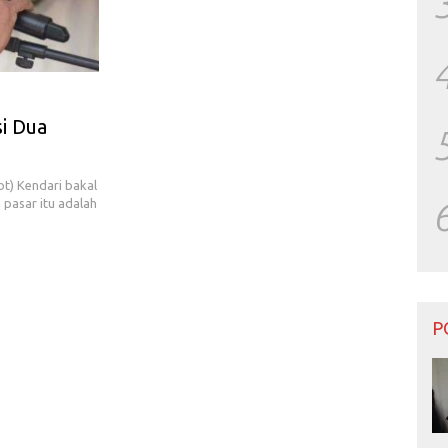
si Dua
t) Kendari bakal
 pasar itu adalah
P