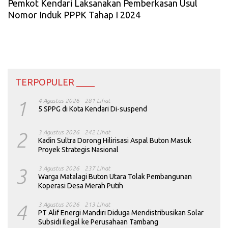
Pemkot Kendari Laksanakan Pemberkasan Usul
Nomor Induk PPPK Tahap I 2024
TERPOPULER ____
1
4 Agustus 2026
281 Lihat
5 SPPG di Kota Kendari Di-suspend
2
3 Agustus 2026
242 Lihat
Kadin Sultra Dorong Hilirisasi Aspal Buton Masuk
Proyek Strategis Nasional
3
3 Agustus 2026
237 Lihat
Warga Matalagi Buton Utara Tolak Pembangunan
Koperasi Desa Merah Putih
4
3 Agustus 2026
213 Lihat
PT Alif Energi Mandiri Diduga Mendistribusikan Solar
Subsidi Ilegal ke Perusahaan Tambang