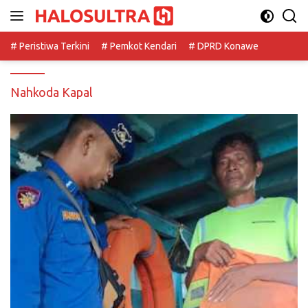
Langsung
ke
konten
# Peristiwa Terkini
# Pemkot Kendari
# DPRD Konawe
Nahkoda Kapal