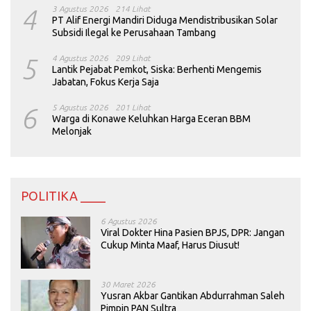
4
3 Agustus 2026
214 Lihat
PT Alif Energi Mandiri Diduga Mendistribusikan Solar
Subsidi Ilegal ke Perusahaan Tambang
5
4 Agustus 2026
209 Lihat
Lantik Pejabat Pemkot, Siska: Berhenti Mengemis
Jabatan, Fokus Kerja Saja
6
5 Agustus 2026
201 Lihat
Warga di Konawe Keluhkan Harga Eceran BBM
Melonjak
POLITIKA ____
6 Agustus 2026
Viral Dokter Hina Pasien BPJS, DPR: Jangan
Cukup Minta Maaf, Harus Diusut!
30 Maret 2026
Yusran Akbar Gantikan Abdurrahman Saleh
Pimpin PAN Sultra