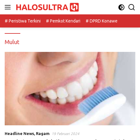
Langsung
ke
konten
# Peristiwa Terkini
# Pemkot Kendari
# DPRD Konawe
Mulut
Headline News
,
Ragam
19 Februari 2024