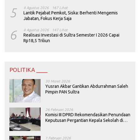
5
4 Agustus 2026
167 Lihat
Lantik Pejabat Pemkot, Siska: Berhenti Mengemis
Jabatan, Fokus Kerja Saja
6
4 Agustus 2026
147 Lihat
Realisasi Investasi di Sultra Semester I 2026 Capai
Rp18,5 Triliun
POLITIKA ____
30 Maret 2026
Yusran Akbar Gantikan Abdurrahman Saleh
Pimpin PAN Sultra
26 Februari 2026
Komisi III DPRD Rekomendasikan Penundaan
Keputusan Pergantian Kepala Sekolah di
Konawe
1 Februari 2026