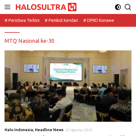
Langsung
ke
konten
# Peristiwa Terkini
# Pemkot Kendari
# DPRD Konawe
MTQ Nasional ke-30
Halo Indonesia
,
Headline News
22 Agustus 2024