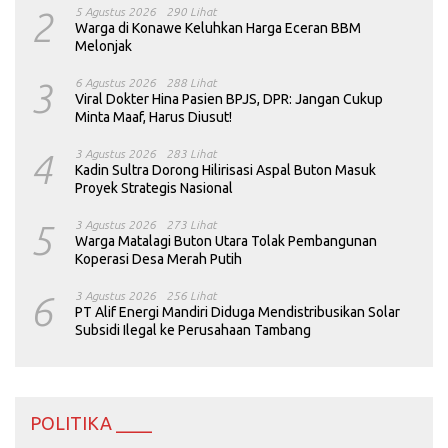
2
5 Agustus 2026
290 Lihat
Warga di Konawe Keluhkan Harga Eceran BBM
Melonjak
3
6 Agustus 2026
288 Lihat
Viral Dokter Hina Pasien BPJS, DPR: Jangan Cukup
Minta Maaf, Harus Diusut!
4
3 Agustus 2026
283 Lihat
Kadin Sultra Dorong Hilirisasi Aspal Buton Masuk
Proyek Strategis Nasional
5
3 Agustus 2026
273 Lihat
Warga Matalagi Buton Utara Tolak Pembangunan
Koperasi Desa Merah Putih
6
3 Agustus 2026
256 Lihat
PT Alif Energi Mandiri Diduga Mendistribusikan Solar
Subsidi Ilegal ke Perusahaan Tambang
POLITIKA ____