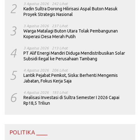
2
3 Agustus 2026
242 Lihat
Kadin Sultra Dorong Hilirisasi Aspal Buton Masuk
Proyek Strategis Nasional
3
3 Agustus 2026
237 Lihat
Warga Matalagi Buton Utara Tolak Pembangunan
Koperasi Desa Merah Putih
4
3 Agustus 2026
213 Lihat
PT Alif Energi Mandiri Diduga Mendistribusikan Solar
Subsidi Ilegal ke Perusahaan Tambang
5
4 Agustus 2026
206 Lihat
Lantik Pejabat Pemkot, Siska: Berhenti Mengemis
Jabatan, Fokus Kerja Saja
6
4 Agustus 2026
193 Lihat
Realisasi Investasi di Sultra Semester I 2026 Capai
Rp18,5 Triliun
POLITIKA ____