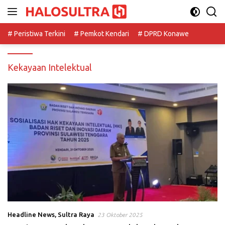
Langsung
ke
konten
# Peristiwa Terkini
# Pemkot Kendari
# DPRD Konawe
Kekayaan Intelektual
Headline News
,
Sultra Raya
23 Oktober 2025