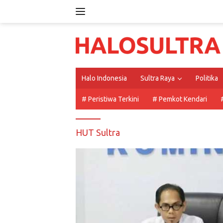
Langsung
ke
konten
Halo Indonesia
Sultra Raya
Politika
# Peristiwa Terkini
# Pemkot Kendari
HUT Sultra