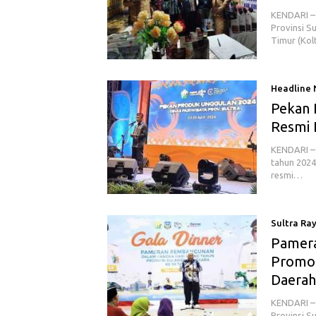
KENDARI –
Provinsi S
Timur (Ko
Headline
Pekan 
Resmi 
KENDARI – 
tahun 2024
resmi…
Sultra Ra
Pamera
Promos
Daerah
KENDARI – 
Provinsi 