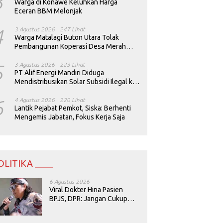
3
Warga di Konawe Keluhkan Harga
Eceran BBM Melonjak
4
3 Agustus 2026
247 Lihat
Warga Matalagi Buton Utara Tolak
Pembangunan Koperasi Desa Merah
Putih
5
3 Agustus 2026
223 Lihat
PT Alif Energi Mandiri Diduga
Mendistribusikan Solar Subsidi Ilegal ke
Perusahaan Tambang
6
4 Agustus 2026
220 Lihat
Lantik Pejabat Pemkot, Siska: Berhenti
Mengemis Jabatan, Fokus Kerja Saja
OLITIKA ____
6 Agustus 2026
Viral Dokter Hina Pasien
BPJS, DPR: Jangan Cukup
Minta Maaf, Harus Diusut!