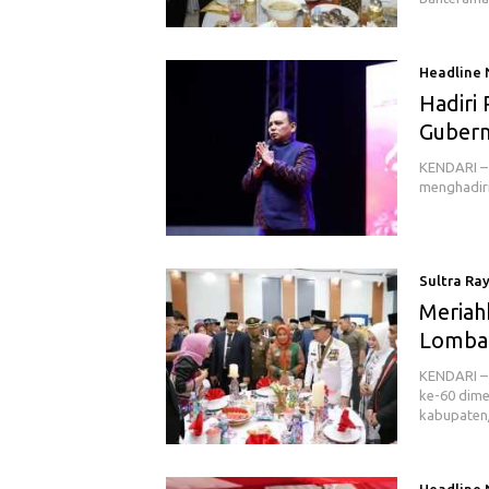
Headline
Hadiri
Gubern
KENDARI – 
menghadir
Sultra Ra
Meriah
Lomba 
KENDARI – 
ke-60 dime
kabupate