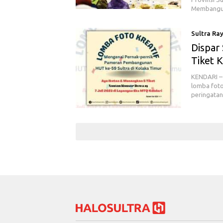
Membangun
Sultra Ra
Dispar
Tiket 
KENDARI – 
lomba fot
peringata