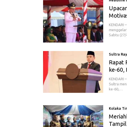
Headline
Upacar
Motivas
KENDARI – 
menggelar 
Sabtu (27/
Sultra Ra
Rapat 
ke-60,
KENDARI – 
Sultra men
ke-60,…
Kolaka Ti
Meriah
Tampil