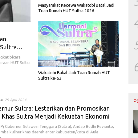
Masyarakat Kecewa Wakatobi Batal Jadi
Tuan Rumah HUT Sultra 2026
kan
Sultra
gkat bicara
araan HUT Sultra
Wakatobi Bakal Jadi Tuan Rumah HUT
Sultra ke-62
ya
29 April 2024
P
ernur Sultra: Lestarikan dan Promosikan
r Khas Sultra Menjadi Kekuatan Ekonomi
Pj Gubernur Sulawesi Tenggara (Sultra), Andap Budhi Revianto,
omba kuliner khas daerah antar kabupaten/kota di Aula
as,…