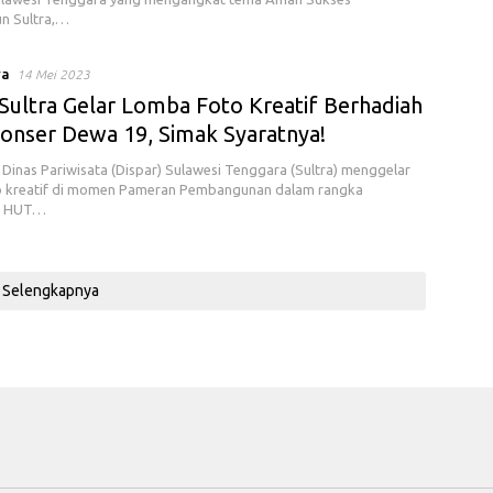
 Sultra,…
ya
14 Mei 2023
 Sultra Gelar Lomba Foto Kreatif Berhadiah
Konser Dewa 19, Simak Syaratnya!
Dinas Pariwisata (Dispar) Sulawesi Tenggara (Sultra) menggelar
o kreatif di momen Pameran Pembangunan dalam rangka
n HUT…
Selengkapnya