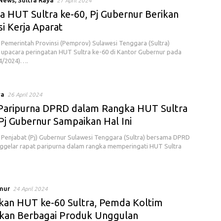
 News
,
Sultra Raya
27 April 2024
a HUT Sultra ke-60, Pj Gubernur Berikan
i Kerja Aparat
Pemerintah Provinsi (Pemprov) Sulawesi Tenggara (Sultra)
upacara peringatan HUT Sultra ke-60 di Kantor Gubernur pada
4/2024)….
ya
26 April 2024
Paripurna DPRD dalam Rangka HUT Sultra
 Pj Gubernur Sampaikan Hal Ini
Penjabat (Pj) Gubernur Sulawesi Tenggara (Sultra) bersama DPRD
ggelar rapat paripurna dalam rangka memperingati HUT Sultra
mur
24 April 2024
kan HUT ke-60 Sultra, Pemda Koltim
kan Berbagai Produk Unggulan