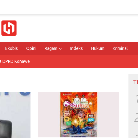
Ekobis
Opini
Ragam
Indeks
Hukum
Kriminal
# DPRD Konawe
T