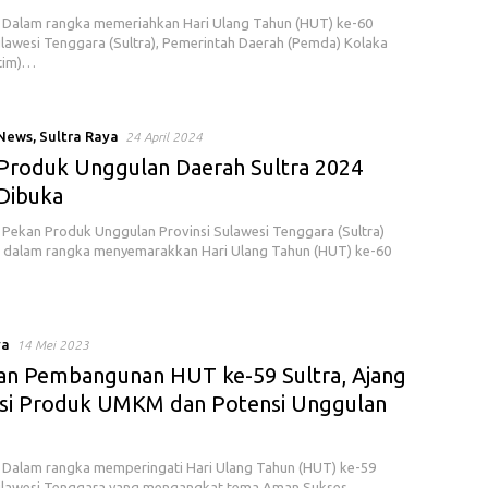
 Dalam rangka memeriahkan Hari Ulang Tahun (HUT) ke-60
ulawesi Tenggara (Sultra), Pemerintah Daerah (Pemda) Kolaka
ltim)…
 News
,
Sultra Raya
24 April 2024
Produk Unggulan Daerah Sultra 2024
Dibuka
Pekan Produk Unggulan Provinsi Sulawesi Tenggara (Sultra)
 dalam rangka menyemarakkan Hari Ulang Tahun (HUT) ke-60
ya
14 Mei 2023
n Pembangunan HUT ke-59 Sultra, Ajang
i Produk UMKM dan Potensi Unggulan
Dalam rangka memperingati Hari Ulang Tahun (HUT) ke-59
Sulawesi Tenggara yang mengangkat tema Aman Sukses