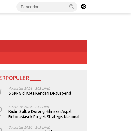
ERPOPULER ____
1
4 Agustus 2026
303 Lihat
5 SPPG di Kota Kendari Di-suspend
2
3 Agustus 2026
254 Lihat
Kadin Sultra Dorong Hilirisasi Aspal
Buton Masuk Proyek Strategis Nasional
5 Agustus 2026
249 Lihat