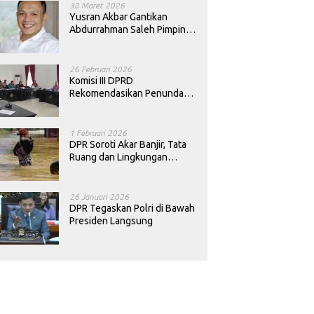
30 Maret 2026
Yusran Akbar Gantikan
Abdurrahman Saleh Pimpin
PAN Sultra
26 Februari 2026
Komisi III DPRD
Rekomendasikan Penundaan
Keputusan Pergantian
Kepala Sekolah di Konawe
1 Februari 2026
DPR Soroti Akar Banjir, Tata
Ruang dan Lingkungan
Diminta Dibenahi
26 Januari 2026
DPR Tegaskan Polri di Bawah
Presiden Langsung